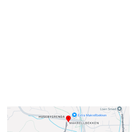
Velkommen til Njård
Sammen blir vi best!
Sørkedalsveien 106,
0378 Oslo
E-post: info@njaard.no
Telefon:
23 22 22 50
Organisasjonsnummer: 971435577
Her finner du oss