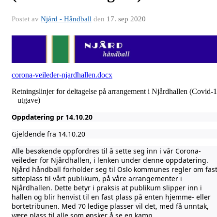
Postet av
Njård - Håndball
den
17. sep 2020
corona-veileder-njardhallen.docx
Retningslinjer for deltagelse på arrangement i Njårdhallen (Covid-
– utgave)
Oppdatering pr 14.10.20
Gjeldende fra 14.10.20
Alle besøkende oppfordres til å sette seg inn i vår Corona-
veileder for Njårdhallen, i lenken under denne oppdatering.
Njård håndball forholder seg til Oslo kommunes regler om fas
sitteplass til vårt publikum, på våre arrangementer i
Njårdhallen. Dette betyr i praksis at publikum slipper inn i
hallen og blir henvist til en fast plass på enten hjemme- eller
bortetribunen. Med 70 ledige plasser vil det, med få unntak,
være plass til alle som ønsker å se en kamp.