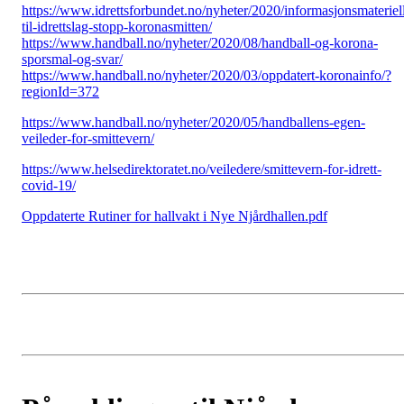
https://www.idrettsforbundet.no/nyheter/2020/informasjonsmateriel
til-idrettslag-stopp-koronasmitten/
https://www.handball.no/nyheter/2020/08/handball-og-korona-
sporsmal-og-svar/
https://www.handball.no/nyheter/2020/03/oppdatert-koronainfo/?
regionId=372
https://www.handball.no/nyheter/2020/05/handballens-egen-
veileder-for-smittevern/
https://www.helsedirektoratet.no/veiledere/smittevern-for-idrett-
covid-19/
Oppdaterte Rutiner for hallvakt i Nye Njårdhallen.pdf