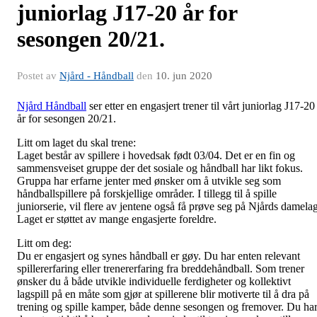
juniorlag J17-20 år for
sesongen 20/21.
Postet av
Njård - Håndball
den
10. jun 2020
Njård Håndball
ser etter en engasjert trener til vårt juniorlag J17-20
år for sesongen 20/21.
Litt om laget du skal trene:
Laget består av spillere i hovedsak født 03/04. Det er en fin og
sammensveiset gruppe der det sosiale og håndball har likt fokus.
Gruppa har erfarne jenter med ønsker om å utvikle seg som
håndballspillere på forskjellige områder. I tillegg til å spille
juniorserie, vil flere av jentene også få prøve seg på Njårds damelag
Laget er støttet av mange engasjerte foreldre.
Litt om deg:
Du er engasjert og synes håndball er gøy. Du har enten relevant
spillererfaring eller trenererfaring fra breddehåndball. Som trener
ønsker du å både utvikle individuelle ferdigheter og kollektivt
lagspill på en måte som gjør at spillerene blir motiverte til å dra på
trening og spille kamper, både denne sesongen og fremover. Du ha