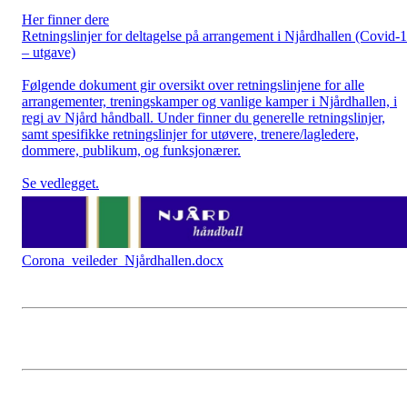
Her finner dere
Retningslinjer for deltagelse på arrangement i Njårdhallen (Covid-
– utgave)
Følgende dokument gir oversikt over retningslinjene for alle
arrangementer, treningskamper og vanlige kamper i Njårdhallen, i
regi av Njård håndball. Under finner du generelle retningslinjer,
samt spesifikke retningslinjer for utøvere, trenere/lagledere,
dommere, publikum, og funksjonærer.
Se vedlegget.
Corona_veileder_Njårdhallen.docx