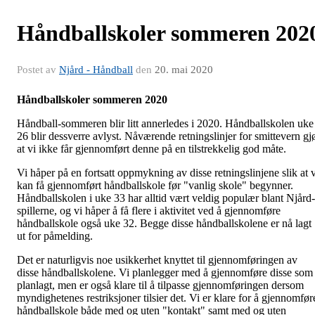
Håndballskoler sommeren 202
Postet av
Njård - Håndball
den
20. mai 2020
Håndballskoler sommeren 2020
Håndball-sommeren blir litt annerledes i 2020. Håndballskolen uke
26 blir dessverre avlyst. Nåværende retningslinjer for smittevern gj
at vi ikke får gjennomført denne på en tilstrekkelig god måte.
Vi håper på en fortsatt oppmykning av disse retningslinjene slik at v
kan få gjennomført håndballskole før "vanlig skole" begynner.
Håndballskolen i uke 33 har alltid vært veldig populær blant Njård-
spillerne, og vi håper å få flere i aktivitet ved å gjennomføre
håndballskole også uke 32. Begge disse håndballskolene er nå lagt
ut for påmelding.
Det er naturligvis noe usikkerhet knyttet til gjennomføringen av
disse håndballskolene. Vi planlegger med å gjennomføre disse som
planlagt, men er også klare til å tilpasse gjennomføringen dersom
myndighetenes restriksjoner tilsier det. Vi er klare for å gjennomfør
håndballskole både med og uten "kontakt" samt med og uten