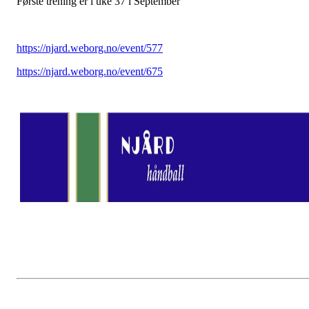
Første trening er i uke 37 i September
https://njard.weborg.no/event/577
https://njard.weborg.no/event/675