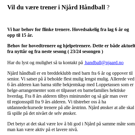
Vil du være trener i Njård Håndball
?
Vi har behov for flinke trenere. Hovedsakelig fra lag 6 år og
opp til 15 år.
Behov for hovedtrenere og
hjelpetrener
e. Dette er både aktuel
fra nyttår og fra neste sesong ( 23/24 sesongen )
Har du lyst og mulighet så ta kontakt på
handball@njaard.no
Njård håndball er en breddeklubb med barn fra 6 år og oppover til
senior. Vi satser på å beholde flest mulig lengst mulig. Allerede ved
6 års alderen kan barna stifte bekjentskap med Loppetassen som er
helge-arrangementer som er tilpasset en barnefamilies hektiske
hverdag. Fra 8 års alderen tilbys minirunder og så går man over
til
regionsspill
fra 9 års alderen. Vi tilstreber oss å ha
utdannede/kursede trenere på alle
årstrinn
. Njård ønsker at alle skal
få spille på det nivået de selv ønsker.
Det betyr at det skal være lov å bli god i Njård på samme måte som
man kan være aktiv på et lavere nivå.