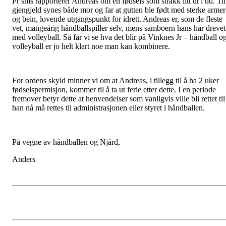
Pr sms rapporterer Andreas om en fødsels som strakk litt ut i tid. Til
gjengjeld synes både mor og far at gutten ble født med sterke armer
og bein, lovende utgangspunkt for idrett. Andreas er, som de fleste
vet, mangeårig håndballspiller selv, mens samboern hans har drevet
med volleyball. Så får vi se hva det blir på Vinknes Jr – håndball o
volleyball er jo helt klart noe man kan kombinere.
For ordens skyld minner vi om at Andreas, i tillegg til å ha 2 uker
fødselspermisjon, kommer til å ta ut ferie etter dette. I en periode
fremover betyr dette at henvendelser som vanligvis ville bli rettet til
han nå må rettes til administrasjonen eller styret i håndballen.
På vegne av håndballen og Njård,
Anders