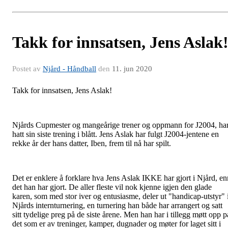
Takk for innsatsen, Jens Aslak
Postet av
Njård - Håndball
den
11. jun 2020
Takk for innsatsen, Jens Aslak!
Njårds Cupmester og mangeårige trener og oppmann for J2004, ha
hatt sin siste trening i blått. Jens Aslak har fulgt J2004-jentene en
rekke år der hans datter, Iben, frem til nå har spilt.
Det er enklere å forklare hva Jens Aslak IKKE har gjort i Njård, en
det han har gjort. De aller fleste vil nok kjenne igjen den glade
karen, som med stor iver og entusiasme, deler ut "handicap-utstyr" 
Njårds internturnering, en turnering han både har arrangert og satt
sitt tydelige preg på de siste årene. Men han har i tillegg møtt opp p
det som er av treninger, kamper, dugnader og møter for laget sitt i