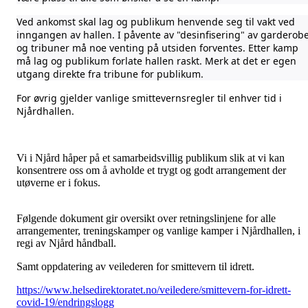
Ved ankomst skal lag og publikum henvende seg til vakt ved
inngangen av hallen. I påvente av "desinfisering" av garderob
og tribuner må noe venting på utsiden forventes. Etter kamp
må lag og publikum forlate hallen raskt. Merk at det er egen
utgang direkte fra tribune for publikum.
For øvrig gjelder vanlige smittevernsregler til enhver tid i
Njårdhallen.
Vi i Njård håper på et samarbeidsvillig publikum slik at vi kan
konsentrere oss om å avholde et trygt og godt arrangement der
utøverne er i fokus.
Følgende dokument gir oversikt over retningslinjene for alle
arrangementer, treningskamper og vanlige kamper i Njårdhallen, i
regi av Njård håndball.
Samt oppdatering av veilederen for smittevern til idrett.
https://www.helsedirektoratet.no/veiledere/smittevern-for-idrett-
covid-19/endringslogg