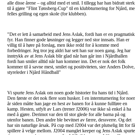
alle disse årene – og alltid med et smil. I tillegg har han bidratt sterk
til å gjøre "Flint Tønsberg-Cup" til en klubbturnering for Njård, m
felles grilling og egen skole (for klubben).
"Det er lett å samarbeid med Jens Aslak, fordi han er en pragmatisk
fyr. Han finner gode løsninger og legger ned stor innsats. Han er
villig til å høre på forslag, men ikke redd for å komme med
forbedringer. Jeg tror jeg aldri har sett han sur noen gang. Jeg har
inntrykk av at Jens Aslak blir glad når han går inn i Njårdhallen
fordi han smiler alltid når han kommer inn. Det er nok det folk
kommer til å savne mest, smilet og positiviteten, sier Anders Dolve,
styreleder i Njård Håndball"
Vi spurte Jens Aslak om noen gode historier fra hans tid i Njård.
Den første er det nok flere som husker. I en internturnering for noe
år siden måtte han jage en hest av banen for å kunne fullføre en
kamp. Hesten, utfylt av Lars (trener J2006) var ikke så enkel å ha
med å gjøre. Derimot var den til stor glede for alle barna på og
utenfor banen. Den andre ble bevitnet av færre, dessverre. Og det
har sin naturlige årsak. På cup med J2004 var det plutselig litt for få
spillere å velge mellom. J2004 manglet keeper og Jens Aslak spurte