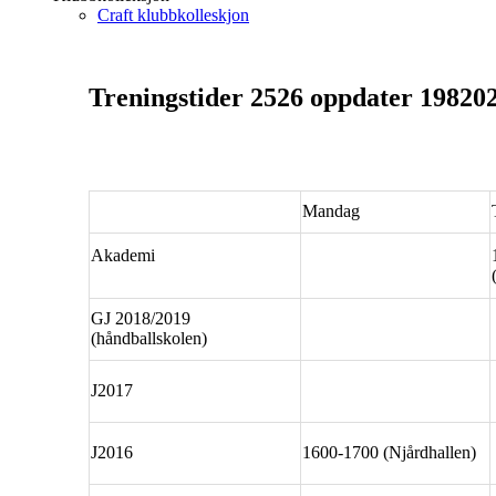
Craft klubbkolleskjon
Treningstider 2526 oppdater 19820
Mandag
Akademi
GJ 2018/2019
(håndballskolen)
J2017
J2016
1600-1700 (Njårdhallen)