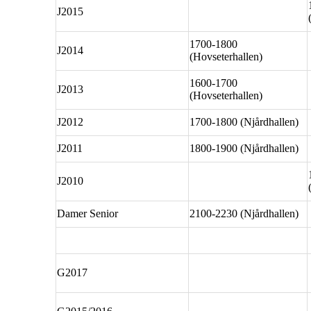
J2015
1700-1800
J2014
(Hovseterhallen)
1600-1700
J2013
(Hovseterhallen)
J2012
1700-1800 (Njårdhallen)
J2011
1800-1900 (Njårdhallen)
J2010
Damer Senior
2100-2230 (Njårdhallen)
G2017