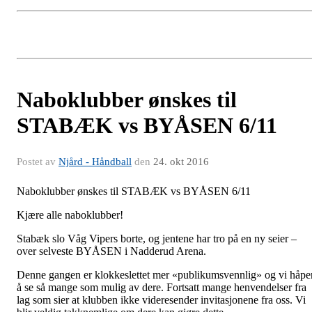
Naboklubber ønskes til
STABÆK vs BYÅSEN 6/11​​
Postet av
Njård - Håndball
den
24. okt 2016
Naboklubber ønskes til STABÆK vs BYÅSEN 6/11
Kjære alle naboklubber!
Stabæk slo Våg Vipers borte, og jentene har tro på en ny seier –
over selveste BYÅSEN i Nadderud Arena.
Denne gangen er klokkeslettet mer «publikumsvennlig» og vi håpe
å se så mange som mulig av dere. Fortsatt mange henvendelser fra
lag som sier at klubben ikke videresender invitasjonene fra oss. Vi