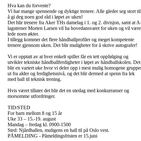
Hva kan du forvente?
Vi har mange spennende og dyktige trenere. Alle gleder seg stort til
å gi deg noen god råd i løpet av uken!
Det blir trenere fra Aker THs damelag i 1. og 2. divisjon, samt at A
lagstrener Morten Larsen vil ha hovedansvaret for uken og vil være
lede noen økter.
I tillegg kommer det flere håndballprofiler og meget kompetente
trenere gjennom uken. Det blir muligheter for å skrive autografer!
Vi er opptatt av at hver enkelt spiller får en tett oppfølging og
utvikler tekniske håndballferdigheter i løpet av håndballskolen. Det
blir en variert uke hvor vi deler opp i mest mulig homogene gruppe
ut fra alder og ferdighetsnivå, og det blir dermed at spenn fra lek
med ball til teknisk trening.
Hvis været tillater det blir det en utedag med konkurranser og
morsomme utfordringer.
TID/STED
For barn mellom 8 og 15 år
Uke 33 – 15.-19. august
Mandag – fredag kl. 0900-1500
Sted: Njårdhallen, muligens en hall til på Oslo vest.
PÅMELDING - Påmeldingsfristen er 15.juni