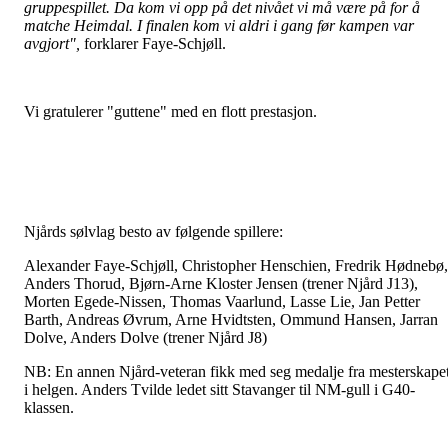
gruppespillet. Da kom vi opp på det nivået vi må være på for å
matche Heimdal. I finalen kom vi aldri i gang før kampen var
avgjort",
forklarer Faye-Schjøll.
Vi gratulerer "guttene" med en flott prestasjon.
Njårds sølvlag besto av følgende spillere:
Alexander Faye-Schjøll, Christopher Henschien, Fredrik Hødnebø,
Anders Thorud, Bjørn-Arne Kloster Jensen (trener Njård J13),
Morten Egede-Nissen, Thomas Vaarlund, Lasse Lie, Jan Petter
Barth, Andreas Øvrum, Arne Hvidtsten, Ommund Hansen, Jarran
Dolve, Anders Dolve (trener Njård J8)
NB: En annen Njård-veteran fikk med seg medalje fra mesterskape
i helgen. Anders Tvilde ledet sitt Stavanger til NM-gull i G40-
klassen.