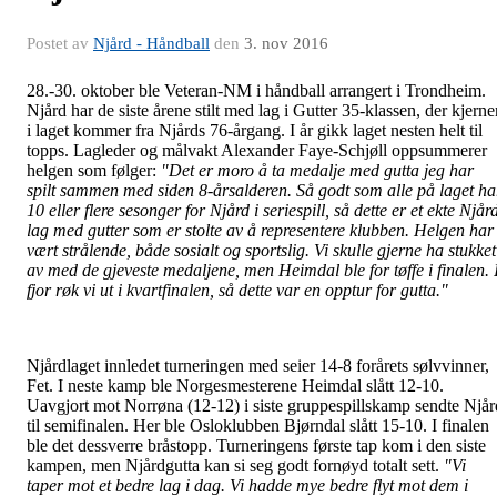
Postet av
Njård - Håndball
den
3. nov 2016
28.-30. oktober ble Veteran-NM i håndball arrangert i Trondheim.
Njård har de siste årene stilt med lag i Gutter 35-klassen, der kjerne
i laget kommer fra Njårds 76-årgang. I år gikk laget nesten helt til
topps. Lagleder og målvakt Alexander Faye-Schjøll oppsummerer
helgen som følger:
"Det er moro å ta medalje med gutta jeg har
spilt sammen med siden 8-årsalderen. Så godt som alle på laget ha
10 eller flere sesonger for Njård i seriespill, så dette er et ekte Njår
lag med gutter som er stolte av å representere klubben. Helgen har
vært strålende, både sosialt og sportslig. Vi skulle gjerne ha stukket
av med de gjeveste medaljene, men Heimdal ble for tøffe i finalen. 
fjor røk vi ut i kvartfinalen, så dette var en opptur for gutta."
Njårdlaget innledet turneringen med seier 14-8 forårets sølvvinner,
Fet. I neste kamp ble Norgesmesterene Heimdal slått 12-10.
Uavgjort mot Norrøna (12-12) i siste gruppespillskamp sendte Njår
til semifinalen. Her ble Osloklubben Bjørndal slått 15-10. I finalen
ble det dessverre bråstopp. Turneringens første tap kom i den siste
kampen, men Njårdgutta kan si seg godt fornøyd totalt sett.
"Vi
taper mot et bedre lag i dag. Vi hadde mye bedre flyt mot dem i