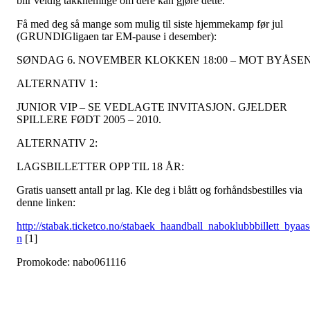
blir veldig takknemlige om dere kan gjøre dette.
Få med deg så mange som mulig til siste hjemmekamp før jul
(GRUNDIGligaen tar EM-pause i desember):
SØNDAG 6. NOVEMBER KLOKKEN 18:00 – MOT BYÅSEN
ALTERNATIV 1:
JUNIOR VIP – SE VEDLAGTE INVITASJON. GJELDER
SPILLERE FØDT 2005 – 2010.
ALTERNATIV 2:
LAGSBILLETTER OPP TIL 18 ÅR:
Gratis uansett antall pr lag. Kle deg i blått og forhåndsbestilles via
denne linken:
http://stabak.ticketco.no/stabaek_haandball_naboklubbbillett_byaas
n
[1]
Promokode: nabo061116