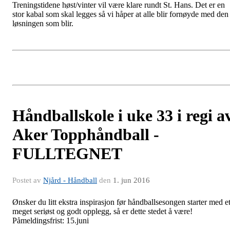
Treningstidene høst/vinter vil være klare rundt St. Hans. Det er en
stor kabal som skal legges så vi håper at alle blir fornøyde med den
løsningen som blir.
Håndballskole i uke 33 i regi a
Aker Topphåndball -
FULLTEGNET
Postet av
Njård - Håndball
den
1. jun 2016
Ønsker du litt ekstra inspirasjon før håndballsesongen starter med e
meget seriøst og godt opplegg, så er dette stedet å være!
Påmeldingsfrist: 15.juni