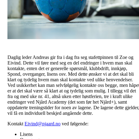
Daglig leder Andreas gir fra i dag fra seg stafettpinnen til Zoe og
Eivind. Dette vil føre med seg en del endringer i hvem man skal
kontakte, enten det er generelle spørsmål, klubbdrift, innkjøp,
Spond, overganger, lisens osv. Med dette ønsker vi at det skal bli
klart og tydelig hvem man skal kontakte ved ulike henvendelser.
Ved usikkerhet kan man selvfølgelig kontakte oss begge, men håpe
er at det skal være så klart at og tydelig som mulig. I tillegg vil det
fra og med uke nr. 41, altså uken etter høstferien, tre i kraft ulike
endringer ved Njård Academy (det som før het Njård+), samt
oppdaterte treningstider for noen av lagene. De lagene dette gjelder
vil få en individuell beskjed angående dette.
Kontakt
Eivind@njaard.no
ved følgende:
Lisens