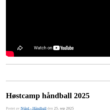
Høstcamp håndball 2025
Postet av
Njård - Håndball
den
25. sep 2025