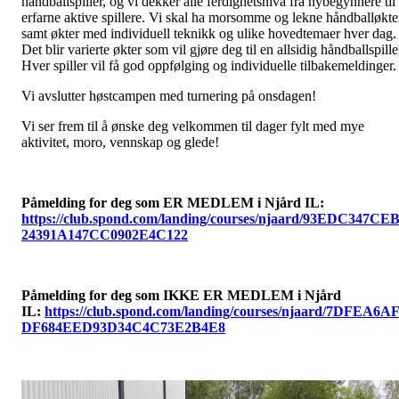
håndballspiller, og vi dekker alle ferdighetsnivå fra nybegynnere til
erfarne aktive spillere. Vi skal ha morsomme og lekne håndballøkte
samt økter med individuell teknikk og ulike hovedtemaer hver dag.
Det blir varierte økter som vil gjøre deg til en allsidig håndballspille
Hver spiller vil få god oppfølging og individuelle tilbakemeldinger
Vi avslutter høstcampen med turnering på onsdagen!
Vi ser frem til å ønske deg velkommen til dager fylt med mye
aktivitet, moro, vennskap og glede!
Påmelding for deg som ER MEDLEM i Njård IL:
https://club.spond.com/landing/courses/njaard/93EDC347CE
24391A147CC0902E4C122
Påmelding for deg som IKKE ER MEDLEM i Njård
IL:
https://club.spond.com/landing/courses/njaard/7DFEA6A
DF684EED93D34C4C73E2B4E8