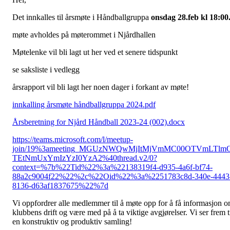
Det innkalles til årsmøte i Håndballgruppa
onsdag 28.feb kl 18:00
møte avholdes på møterommet i Njårdhallen
Møtelenke vil bli lagt ut her ved et senere tidspunkt
se saksliste i vedlegg
årsrapport vil bli lagt her noen dager i forkant av møte!
innkalling årsmøte håndballgruppa 2024.pdf
Årsberetning for Njård Håndball 2023-24 (002).docx
https://teams.microsoft.com/l/meetup-
join/19%3ameeting_MGUzNWQwMjItMjVmMC00OTVmLTlm
TEtNmUxYmIzYzI0YzA2%40thread.v2/0?
context=%7b%22Tid%22%3a%22138319f4-d935-4a6f-bf74-
88a2c9004f22%22%2c%22Oid%22%3a%2251783c8d-340e-4443
8136-d63af1837675%22%7d
Vi oppfordrer alle medlemmer til å møte opp for å få informasjon 
klubbens drift og være med på å ta viktige avgjørelser. Vi ser frem t
en konstruktiv og produktiv samling!