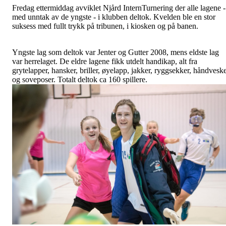
Fredag ettermiddag avviklet Njård InternTurnering der alle lagene -
med unntak av de yngste - i klubben deltok. Kvelden ble en stor
suksess med fullt trykk på tribunen, i kiosken og på banen.
Yngste lag som deltok var Jenter og Gutter 2008, mens eldste lag
var herrelaget. De eldre lagene fikk utdelt handikap, alt fra
grytelapper, hansker, briller, øyelapp, jakker, ryggsekker, håndvesk
og soveposer. Totalt deltok ca 160 spillere.