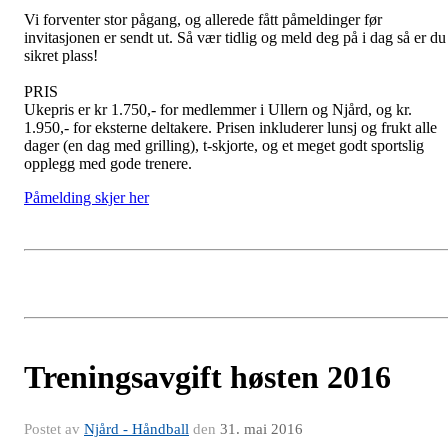
Vi forventer stor pågang, og allerede fått påmeldinger før
invitasjonen er sendt ut. Så vær tidlig og meld deg på i dag så er du
sikret plass!
PRIS
Ukepris er kr 1.750,- for medlemmer i Ullern og Njård, og kr.
1.950,- for eksterne deltakere. Prisen inkluderer lunsj og frukt alle
dager (en dag med grilling), t-skjorte, og et meget godt sportslig
opplegg med gode trenere.
Påmelding skjer her
Treningsavgift høsten 2016
Postet av
Njård - Håndball
den
31. mai 2016