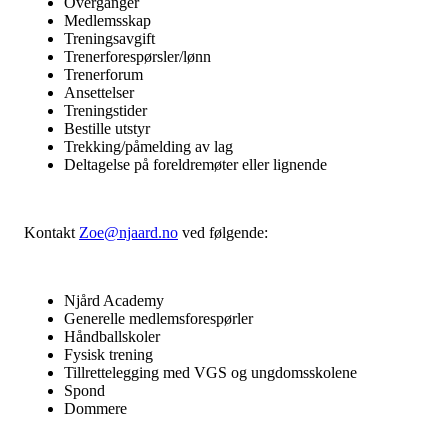
Overganger
Medlemsskap
Treningsavgift
Trenerforespørsler/lønn
Trenerforum
Ansettelser
Treningstider
Bestille utstyr
Trekking/påmelding av lag
Deltagelse på foreldremøter eller lignende
Kontakt
Zoe@njaard.no
ved følgende:
Njård Academy
Generelle medlemsforespørler
Håndballskoler
Fysisk trening
Tillrettelegging med VGS og ungdomsskolene
Spond
Dommere