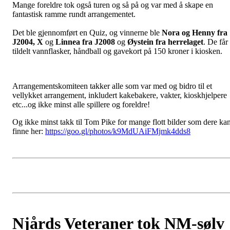
Mange foreldre tok også turen og så på og var med å skape en
fantastisk ramme rundt arrangementet.
Det ble gjennomført en Quiz, og vinnerne ble
Nora og Henny fra
J2004, X
og
Linnea fra J2008
og
Øystein fra herrelaget
. De får
tildelt vannflasker, håndball og gavekort på 150 kroner i kiosken.
Arrangementskomiteen takker alle som var med og bidro til et
vellykket arrangement, inkludert kakebakere, vakter, kioskhjelpere
etc...og ikke minst alle spillere og foreldre!
Og ikke minst takk til Tom Pike for mange flott bilder som dere ka
finne her:
https://goo.gl/photos/k9MdUAiFMjmk4dds8
Njårds Veteraner tok NM-sølv