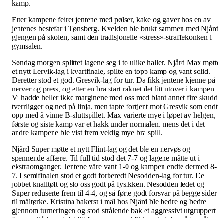
kamp.
Etter kampene feiret jentene med pølser, kake og gaver hos en av
jentenes bestefar i Tønsberg. Kvelden ble brukt sammen med Njård
gjengen på skolen, samt den tradisjonelle «stress»-straffekonken i
gymsalen.
Søndag morgen splittet lagene seg i to ulike haller. Njård Max møtt
et nytt Lervik-lag i kvartfinale, spilte en topp kamp og vant solid.
Deretter stod et godt Gresvik-lag for tur. Da fikk jentene kjenne på
nerver og press, og etter en bra start raknet det litt utover i kampen.
Vi hadde heller ikke marginene med oss med blant annet fire skudd
tverrligger og ned på linja, men tapte fortjent mot Gresvik som endt
opp med å vinne B-sluttspillet. Max varierte mye i løpet av helgen,
første og siste kamp var et hakk under normalen, mens det i det
andre kampene ble vist frem veldig mye bra spill.
Njård Super møtte et nytt Flint-lag og det ble en nervøs og
spennende affære. Til full tid stod det 7-7 og lagene måtte ut i
ekstraomganger. Jentene våre vant 1-0 og kampen endte dermed 8-
7. I semifinalen stod et godt forberedt Nesodden-lag for tur. De
jobbet knalltøft og slo oss godt på fysikken. Nesodden ledet og
Super reduserte frem til 4-4, og så førte godt forsvar på begge sider
til måltørke. Kristina bakerst i mål hos Njård ble bedre og bedre
gjennom turneringen og stod strålende bak et aggressivt utgruppert