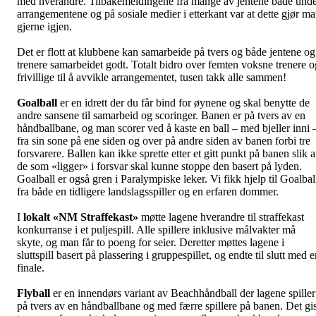
med hverandre. Tilbakemeldingene fra mange av jentene både und
arrangementene og på sosiale medier i etterkant var at dette gjør m
gjerne igjen.
Det er flott at klubbene kan samarbeide på tvers og både jentene og
trenere samarbeidet godt. Totalt bidro over femten voksne trenere o
frivillige til å avvikle arrangementet, tusen takk alle sammen!
Goalball
er en idrett der du får bind for øynene og skal benytte de
andre sansene til samarbeid og scoringer. Banen er på tvers av en
håndballbane, og man scorer ved å kaste en ball – med bjeller inni 
fra sin sone på ene siden og over på andre siden av banen forbi tre
forsvarere. Ballen kan ikke sprette etter et gitt punkt på banen slik a
de som «ligger» i forsvar skal kunne stoppe den basert på lyden.
Goalball er også gren i Paralympiske leker. Vi fikk hjelp til Goalbal
fra både en tidligere landslagsspiller og en erfaren dommer.
I
lokalt «NM Straffekast»
møtte lagene hverandre til straffekast
konkurranse i et puljespill. Alle spillere inklusive målvakter må
skyte, og man får to poeng for seier. Deretter møttes lagene i
sluttspill basert på plassering i gruppespillet, og endte til slutt med 
finale.
Flyball
er en innendørs variant av Beachhåndball der lagene spiller
på tvers av en håndballbane og med færre spillere på banen. Det gi