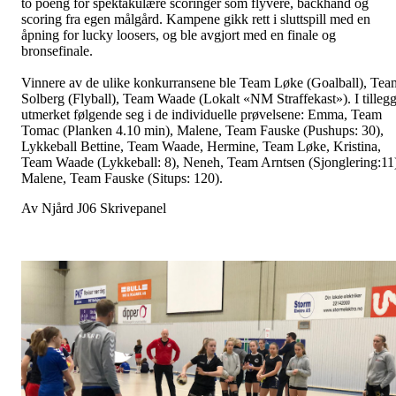
to poeng for spektakulære scoringer som flyvere, backhand og
scoring fra egen målgård. Kampene gikk rett i sluttspill med en
åpning for lucky loosers, og ble avgjort med en finale og
bronsefinale.
Vinnere av de ulike konkurransene ble Team Løke (Goalball), Tea
Solberg (Flyball), Team Waade (Lokalt «NM Straffekast»). I tilleg
utmerket følgende seg i de individuelle prøvelsene: Emma, Team
Tomac (Planken 4.10 min), Malene, Team Fauske (Pushups: 30),
Lykkeball Bettine, Team Waade, Hermine, Team Løke, Kristina,
Team Waade (Lykkeball: 8), Neneh, Team Arntsen (Sjonglering:11
Malene, Team Fauske (Situps: 120).
Av Njård J06 Skrivepanel