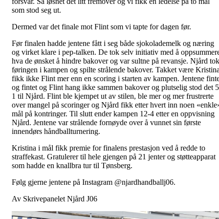
forsvar. Så løsnet det litt fremover og vi fikk en ledelse på to mål
som stod seg ut.
Dermed var det finale mot Flint som vi tapte for dagen før.
Før finalen hadde jentene fått i seg både sjokolademelk og næring
og virket klare i pep-talken. De tok selv initiativ med å oppsummer
hva de ønsket å hindre bakover og var sultne på revansje. Njård to
føringen i kampen og spilte strålende bakover. Takket være Kristin
fikk ikke Flint mer enn en scoring i starten av kampen. Jentene finte
og fintet og Flint hang ikke sammen bakover og plutselig stod det 5
1 til Njård. Flint ble kjempet ut av stilen, ble mer og mer frustrerte
over mangel på scoringer og Njård fikk etter hvert inn noen «enkle
mål på kontringer. Til slutt ender kampen 12-4 etter en oppvisning
Njård. Jentene var strålende fornøyde over å vunnet sin første
innendørs håndballturnering.
Kristina i mål fikk premie for finalens prestasjon ved å redde to
straffekast. Gratulerer til hele gjengen på 21 jenter og støtteapparat
som hadde en knallbra tur til Tønsberg.
Følg gjerne jentene på Instagram @njardhandballj06.
Av Skrivepanelet Njård J06