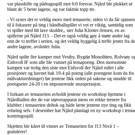
var plasskifte og pådragsspill mot 6:0 forsvar. Njård ble plukket ut
blant de 5 beste lagene, og var faktisk topp tre.
- Vi synes det er veldig moro med temaserie, siden vi da får sjansen
til å fokusere på ting i håndballspillet vi vet er viktig, samtidig som
vi spiller med litt lave skuldre,, sier Julia Kloster-Jensen, en av
spillerne på Njård J13. - Det er også veldig gøy å møte andre lag
enn de vi treffer i serien, og det veldig hyggelig å treffe jenter fra d
andre lagene, avslutter Julia.
Njård spilte fire kamper mot Vestby, Bygdø Monolitten, Rolvsøy o
Eidsvoll IF som alle ble vunnet på temapoeng. Den morsomste
kampen var trolig den siste mot Eidsvoll der Njård rullet i alle
posisjoner og havnet bak 19-4 på poeng (alle poengene kom da fra
målvaktsredninger) før jentene fikk orden på sakene og snudde til
poengseier 24-20 i en imponerende snuoperasjon.
I forkant av temaserien avholdt jentene en workshop hjemme i
Njårdhallen der de var utøverapparat mens en rekke trenere fra
klubber i temaserien deltok og både lærte jentene nye ting og fikk
erfaring selv. I desember har Njård planlagt en ny workshop i tema
kontringsspill.
Skjetten ble kåret til vinner av Temaserien for J13 Nivå 1 –
gratulerer!