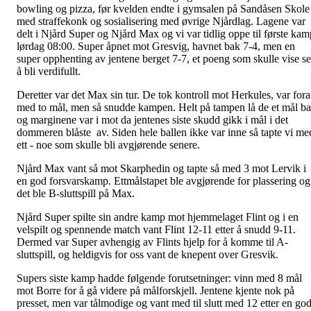
bowling og pizza, før kvelden endte i gymsalen på Sandåsen Skole
med straffekonk og sosialisering med øvrige Njårdlag. Lagene var
delt i Njård Super og Njård Max og vi var tidlig oppe til første kam
lørdag 08:00. Super åpnet mot Gresvig, havnet bak 7-4, men en
super opphenting av jentene berget 7-7, et poeng som skulle vise s
å bli verdifullt.
Deretter var det Max sin tur. De tok kontroll mot Herkules, var for
med to mål, men så snudde kampen. Helt på tampen lå de et mål b
og marginene var i mot da jentenes siste skudd gikk i mål i det
dommeren blåste av. Siden hele ballen ikke var inne så tapte vi me
ett - noe som skulle bli avgjørende senere.
Njård Max vant så mot Skarphedin og tapte så med 3 mot Lervik i
en god forsvarskamp. Ettmålstapet ble avgjørende for plassering og
det ble B-sluttspill på Max.
Njård Super spilte sin andre kamp mot hjemmelaget Flint og i en
velspilt og spennende match vant Flint 12-11 etter å snudd 9-11.
Dermed var Super avhengig av Flints hjelp for å komme til A-
sluttspill, og heldigvis for oss vant de knepent over Gresvik.
Supers siste kamp hadde følgende forutsetninger: vinn med 8 mål
mot Borre for å gå videre på målforskjell. Jentene kjente nok på
presset, men var tålmodige og vant med til slutt med 12 etter en go