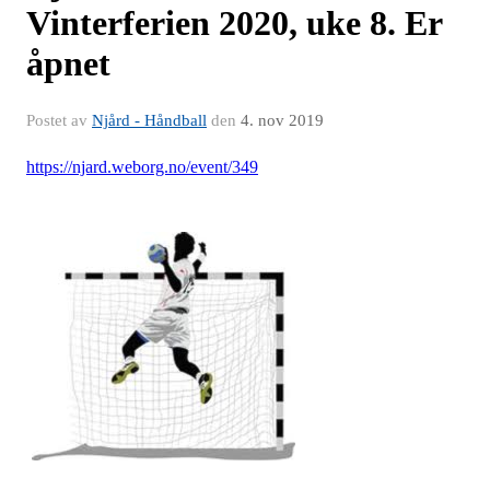
Vinterferien 2020, uke 8. Er
åpnet
Postet av
Njård - Håndball
den
4. nov 2019
https://njard.weborg.no/event/349