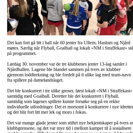
Det kan fort gå litt i ball når 60 jenter fra Ullern, Haslum og Njård
møtes. Særlig når Flyball, Goalball og lokalt «NM i Straffekast» stå
på programmet.
Lørdag 30. november var de tre klubbenes jenter 13-lag samlet i
Njårdhallen. Lagene ble blandet sammen på tvers av klubber
gjennom loddtrekning og ble fordelt på ti ulike lag med team-navn
fra spillere på damelandslaget.
Det ble konkurrert i tre ulike grener, først lokalt «NM i Straffekast»
samtidig med Goalball. Deretter ble det konkurrert i Flyball,
samtidig som lagenes spillere kunne forsøke seg på en rekke
individuelle utfordringer. Det er morsomt å konkurrere i nye idrette
og det blir fort litt mer lek og moro i fokus.
Det var mange glade jenter som stiftet nye bekjentskaper på tvers a
klubbgrensene, og det var mye tid i mellom kamper til å sosialisere