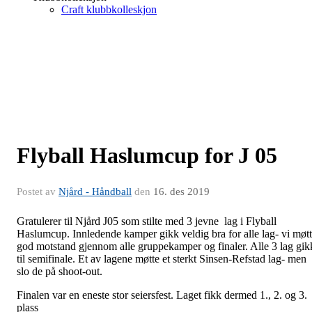
Craft klubbkolleskjon
Flyball Haslumcup for J 05
Postet av
Njård - Håndball
den
16. des 2019
Gratulerer til Njård J05 som stilte med 3 jevne lag i Flyball
Haslumcup. Innledende kamper gikk veldig bra for alle lag- vi møt
god motstand gjennom alle gruppekamper og finaler. Alle 3 lag gik
til semifinale. Et av lagene møtte et sterkt Sinsen-Refstad lag- men
slo de på shoot-out.
Finalen var en eneste stor seiersfest. Laget fikk dermed 1., 2. og 3.
plass