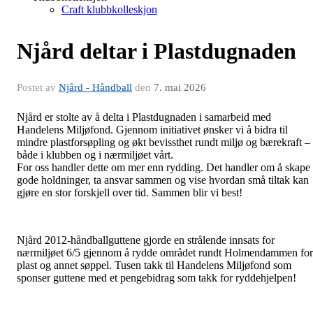
Craft klubbkolleskjon
Njård deltar i Plastdugnaden
Postet av
Njård - Håndball
den
7. mai 2026
Njård er stolte av å delta i Plastdugnaden i samarbeid med
Handelens Miljøfond. Gjennom initiativet ønsker vi å bidra til
mindre plastforsøpling og økt bevissthet rundt miljø og bærekraft –
både i klubben og i nærmiljøet vårt.
For oss handler dette om mer enn rydding. Det handler om å skape
gode holdninger, ta ansvar sammen og vise hvordan små tiltak kan
gjøre en stor forskjell over tid. Sammen blir vi best!
Njård 2012-håndballguttene gjorde en strålende innsats for
nærmiljøet 6/5 gjennom å rydde området rundt Holmendammen for
plast og annet søppel. Tusen takk til Handelens Miljøfond som
sponser guttene med et pengebidrag som takk for ryddehjelpen!