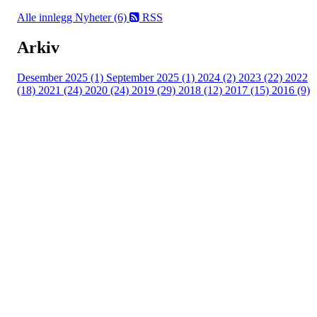
Alle innlegg
Nyheter (6)
RSS
Arkiv
Desember 2025 (1)
September 2025 (1)
2024 (2)
2023 (22)
2022
(18)
2021 (24)
2020 (24)
2019 (29)
2018 (12)
2017 (15)
2016 (9)
Velkommen til Njård
Sammen blir vi best!
Sørkedalsveien 106,
0378 Oslo
E-post: info@njaard.no
Telefon:
23 22 22 50