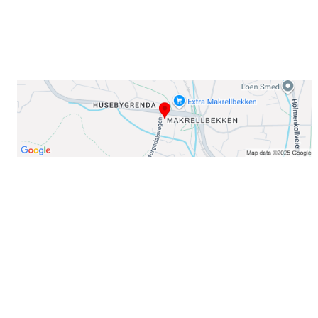
Organisasjonsnummer: 971435577
Her finner du oss