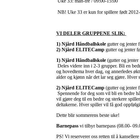
Uke 33: man-fre / 09:00-15:00
NB! Uke 33 er kun for spillere født 2012
VI DELER GRUPPENE SLIK:
1) Njård Håndballskole
gutter og jenter
2) Njård ELITECamp
gutter og jenter 
1) Njård Håndballskole
(gutter og jente
Deles videre inn i 2-3 grupper. Bli en bed
og hovedtema hver dag, og annerledes økter
alder og kjønn når det lar seg gjøre. Hver 
2) Njård ELITECamp
(gutter og jenter
Spennende for deg som vil bli en bedre hå
vil gjøre deg til en bedre og sterkere spill
deltakerne. Hver spiller vil få god oppfølg
Dette blir sommerens beste uke!
Barnepass
vi tilbyr barnepass (08.00- 09
PS! Vi reserverer oss retten til å kanselle