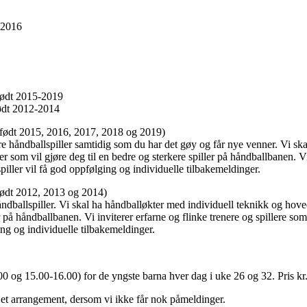
-2016
 født 2015-2019
født 2012-2014
r født 2015, 2016, 2017, 2018 og 2019)
re håndballspiller samtidig som du har det gøy og får nye venner. Vi sk
 som vil gjøre deg til en bedre og sterkere spiller på håndballbanen. 
spiller vil få god oppfølging og individuelle tilbakemeldinger.
 født 2012, 2013 og 2014)
ndballspiller. Vi skal ha håndballøkter med individuell teknikk og ho
er på håndballbanen. Vi inviterer erfarne og flinke trenere og spillere so
ing og individuelle tilbakemeldinger.
.00 og 15.00-16.00) for de yngste barna hver dag i uke 26 og 32.
Pris kr
re et arrangement, dersom vi ikke får nok påmeldinger.