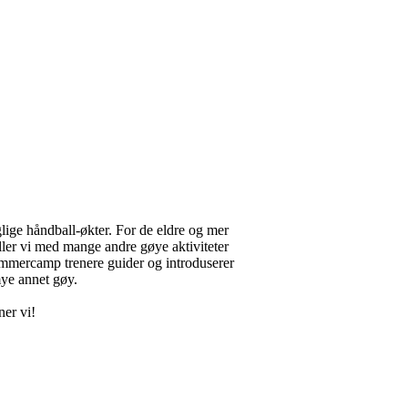
lige håndball-økter. For de eldre og mer
ller vi med mange andre gøye aktiviteter
ommercamp trenere guider og introduserer
mye annet gøy.
ner vi!