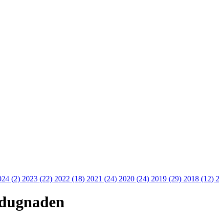
024 (2)
2023 (22)
2022 (18)
2021 (24)
2020 (24)
2019 (29)
2018 (12)
stdugnaden