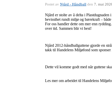
Postet av
Njård - Håndball
den
7. mai 202
Njård er stolte av å delta i Plastdugnaden
bevissthet rundt miljø og bærekraft – både 
For oss handler dette om mer enn rydding.
over tid. Sammen blir vi best!
Njård 2012-håndballguttene gjorde en str
takk til Handelens Miljøfond som sponser
Dette vil komme godt med når guttene skal 
Les mer om arbeidet til Handelens Miljøf