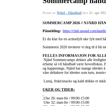
Sommercamp hånd
Postet av
Njård - Håndball
den
21. apr 20
SOMMERCAMP 2026 // NJÅRD H
Påmelding:
https://club.spond.com/l
Er du klar for en actionfylt uke fylt med h
Sommeren 2026 inviterer vi deg til å bli 
FELLES INFORMASJON FOR ALL
Njård Sommercamps dekker alle ferdighetsni
erfarne så vil håndball være hovedfokus. F
og happenings. Njård har mange idretter å
våre deltakere for idretter som turn, tenni
Lunsj, frukt/snacks og kald drikke er inklu
UKER OG TIDER:
Uke 26: man-fre / 09:00-15:00
Uke 32: man-fre / 09:00-15:00