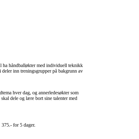
al ha håndballøkter med individuell teknikk
Vi deler inn treningsgrupper på bakgrunn av
vedtema hver dag, og annerledesøkter som
m skal dele og lære bort sine talenter med
. 375.- for 5 dager.