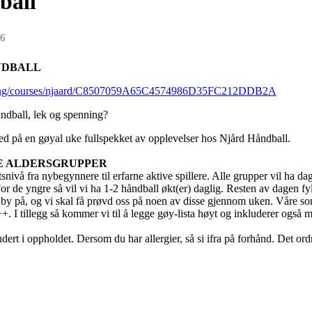
ball
26
ÅNDBALL
anding/courses/njaard/C8507059A65C4574986D35FC212DDB2A
åndball, lek og spenning?
med på en gøyal uke fullspekket av opplevelser hos Njård Håndball.
E ALDERSGRUPPER
vå fra nybegynnere til erfarne aktive spillere. Alle grupper vil ha dag
or de yngre så vil vi ha 1-2 håndball økt(er) daglig. Resten av dagen fy
 by på, og vi skal få prøvd oss på noen av disse gjennom uken. Våre s
s++. I tillegg så kommer vi til å legge gøy-lista høyt og inkluderer også 
dert i oppholdet. Dersom du har allergier, så si ifra på forhånd. Det ord