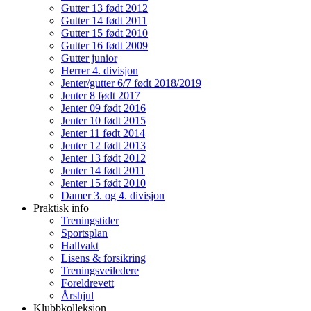
Gutter 13 født 2012
Gutter 14 født 2011
Gutter 15 født 2010
Gutter 16 født 2009
Gutter junior
Herrer 4. divisjon
Jenter/gutter 6/7 født 2018/2019
Jenter 8 født 2017
Jenter 09 født 2016
Jenter 10 født 2015
Jenter 11 født 2014
Jenter 12 født 2013
Jenter 13 født 2012
Jenter 14 født 2011
Jenter 15 født 2010
Damer 3. og 4. divisjon
Praktisk info
Treningstider
Sportsplan
Hallvakt
Lisens & forsikring
Treningsveiledere
Foreldrevett
Årshjul
Klubbkolleksjon