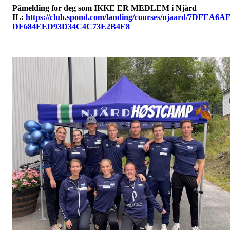
Påmelding for deg som IKKE ER MEDLEM i Njård
IL:
https://club.spond.com/landing/courses/njaard/7DFEA6A
DF684EED93D34C4C73E2B4E8