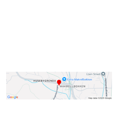
Sammen blir vi best!
Sørkedalsveien 106,
0378 Oslo
E-post: info@njaard.no
Telefon:
23 22 22 50
Organisasjonsnummer: 971435577
Her finner du oss