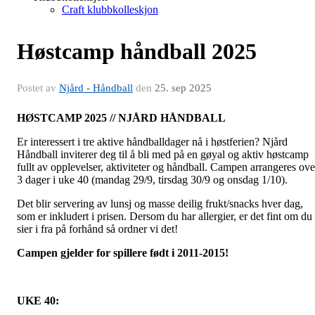
Craft klubbkolleskjon
Høstcamp håndball 2025
Postet av
Njård - Håndball
den
25. sep 2025
HØSTCAMP 2025 // NJÅRD HÅNDBALL
Er interessert i tre aktive håndballdager nå i høstferien? Njård
Håndball inviterer deg til å bli med på en gøyal og aktiv høstcamp
fullt av opplevelser, aktiviteter og håndball. Campen arrangeres ove
3 dager i uke 40 (mandag 29/9, tirsdag 30/9 og onsdag 1/10).
Det blir servering av lunsj og masse deilig frukt/snacks hver dag,
som er inkludert i prisen. Dersom du har allergier, er det fint om du
sier i fra på forhånd så ordner vi det!
Campen gjelder for spillere født i 2011-2015!
UKE 40: