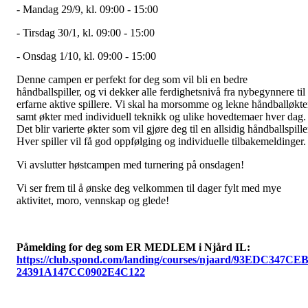
- Mandag 29/9, kl. 09:00 - 15:00
- Tirsdag 30/1, kl. 09:00 - 15:00
- Onsdag 1/10, kl. 09:00 - 15:00
Denne campen er perfekt for deg som vil bli en bedre
håndballspiller, og vi dekker alle ferdighetsnivå fra nybegynnere til
erfarne aktive spillere. Vi skal ha morsomme og lekne håndballøkte
samt økter med individuell teknikk og ulike hovedtemaer hver dag.
Det blir varierte økter som vil gjøre deg til en allsidig håndballspille
Hver spiller vil få god oppfølging og individuelle tilbakemeldinger
Vi avslutter høstcampen med turnering på onsdagen!
Vi ser frem til å ønske deg velkommen til dager fylt med mye
aktivitet, moro, vennskap og glede!
Påmelding for deg som ER MEDLEM i Njård IL:
https://club.spond.com/landing/courses/njaard/93EDC347CE
24391A147CC0902E4C122