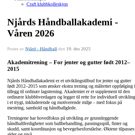
Craft klubbkolleskjon
Njårds Håndballakademi -
Våren 2026
Postet av
Njård - Håndball
den
19. des 2025
Akademitrening – For jenter og gutter født 2012–
2015
Njårds Håndballakademi er et utviklingstilbud for jenter og gutter
født 2012–2015 som ønsker ekstra trening og målrettet oppfølging 
tillegg til ordinær lagstrening. Akademiet er et supplement til den
ordinære klubbhverdagen og legger til rette for individuell utviklin
i et trygt, inkluderende og motiverende miljø – med fokus på
mestring, samhold og håndballglede.
Treningene har hovedfokus på utvikling av grunnleggende
håndballferdigheter som ballbehandling, pasningsspill, finter og
skudd, samt koordinasjon og bevegelsesforståelse. Øktene tilpasses
alder og nivå.