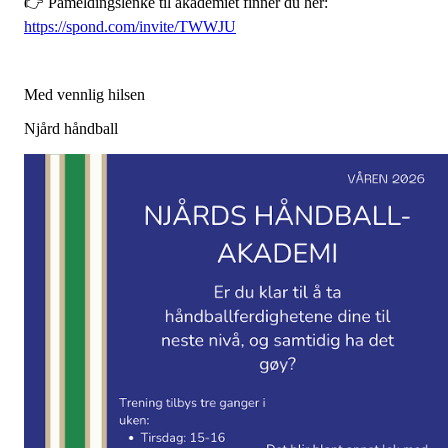
👉 Påmeldingslenke til akademiet finner du her:
https://spond.com/invite/TWWJU
Med vennlig hilsen
Njård håndball