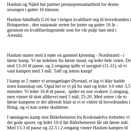
Haslum og Njård har partner prestasjonssamarbeid for denne
sesongen i gutter 16 klassen.
Haslum håndballs G16 har i helgen kvalifisert seg til hovedrunden 
Bringserien - den nasjonale serien for jenter og gutter 16 år -
gjennom en kvalifiseringsrunde som for vår pulje fant sted i
Arendal.
Haslum starter med å møte en gammel kjenning - Nordstrand - i
første kamp. Vi tar ledelsen fra første stund, og leder hele veien. De
stod 13-10 til pause, og 2.omgang spilte vi uavgjort (11-11), så vi
vant kampen med 3 mål. Tøff og intens kamp!
I kamp nr 2 møter vi arrangørlaget Øyestad, et lag vi ikke hadde
noen kunnskap om. Også her er vi på fra start og leder 3-0 etter 3,5
minutter. Vi leder 16-8 til pause, spiller en noe svakere 2.omgang,
men vinner til slutt allikevel med 5 mål; 25-20. Med seiere i de to
første kampene er det allerede klart at vi er videre til hovedrunden i
Bring, og vi kan senke skuldrene.
I søndagens kamp mot Birkebeineren fra Krokstadelva fortsetter vi 
det gode sporet, og leder 10-0 før Birkebeineren får sitt første mål.
Med 13-3 til pause og 22-5 i 2.omgang vinner Haslum kampen til