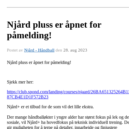
Njård pluss er åpnet for
påmelding!
Postet av
Njård - Håndball
den
28. aug 2023
Njård pluss er åpnet for påmelding!
Sjekk mer her:
https://club.spond.com/landing/courses/njaard/26BA651325264B1
87CB4E1D1F572B23
Njård+ er et tilbud for de som vil det lille ekstra.
Der mange håndballøkter i yngre alder har størst fokus på lek og de
sosiale, vil Njård+ ha hovedfokus på teknisk individuell trening. De
gir muligheten for å terpe på detaljer, innarbeide og finjustere