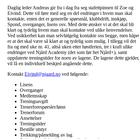
Daglig leder Andreas gir fra i dag fra seg stafettpinnen til Zoe og
Eivind. Dette vil føre med seg en del endringer i hvem man skal
kontakte, enten det er generelle spørsmål, klubbdrift, innkjøp,
Spond, overganger, lisens osv. Med dette ønsker vi at det skal bli
klart og tydelig hvem man skal kontakte ved ulike henvendelser.
Ved usikkerhet kan man selvfølgelig kontakte oss begge, men håpe
er at det skal være så klart at og tydelig som mulig. I tillegg vil det
fra og med uke nr. 41, altså uken etter høstferien, tre i kraft ulike
endringer ved Njård Academy (det som før het Njård+), samt
oppdaterte treningstider for noen av lagene. De lagene dette gjelder
vil få en individuell beskjed angående dette.
Kontakt
Eivind@njaard.no
ved følgende:
Lisens
Overganger
Medlemsskap
Treningsavgift
Trenerforespørsler/lønn
Trenerforum
Ansettelser
Treningstider
Bestille utstyr
Trekking/påmelding av lag