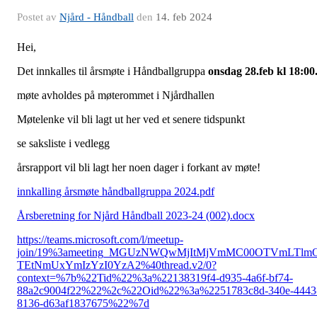
Postet av
Njård - Håndball
den
14. feb 2024
Hei,
Det innkalles til årsmøte i Håndballgruppa
onsdag 28.feb kl 18:00
møte avholdes på møterommet i Njårdhallen
Møtelenke vil bli lagt ut her ved et senere tidspunkt
se saksliste i vedlegg
årsrapport vil bli lagt her noen dager i forkant av møte!
innkalling årsmøte håndballgruppa 2024.pdf
Årsberetning for Njård Håndball 2023-24 (002).docx
https://teams.microsoft.com/l/meetup-
join/19%3ameeting_MGUzNWQwMjItMjVmMC00OTVmLTlm
TEtNmUxYmIzYzI0YzA2%40thread.v2/0?
context=%7b%22Tid%22%3a%22138319f4-d935-4a6f-bf74-
88a2c9004f22%22%2c%22Oid%22%3a%2251783c8d-340e-4443
8136-d63af1837675%22%7d