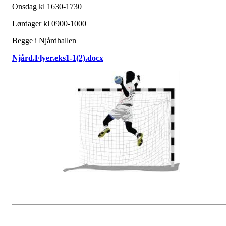
Onsdag kl 1630-1730
Lørdager kl 0900-1000
Begge i Njårdhallen
Njård.Flyer.eks1-1(2).docx