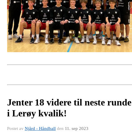
Jenter 18 videre til neste runde
i Lerøy kvalik!
Postet av
Njård - Håndball
den
11. sep 2023