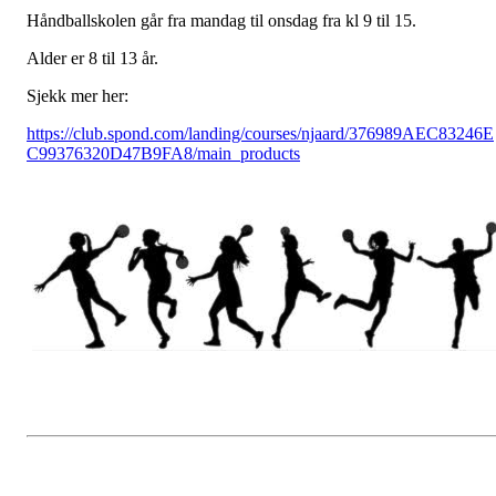
Håndballskolen går fra mandag til onsdag fra kl 9 til 15.
Alder er 8 til 13 år.
Sjekk mer her:
https://club.spond.com/landing/courses/njaard/376989AEC83246E
C99376320D47B9FA8/main_products