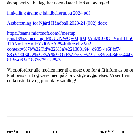
årsrapport vil bli lagt her noen dager i forkant av møte!
innkalling årsmøte håndballgruppa 2024.pdf
Årsberetning for Njård Håndball 2023-24 (002).docx
https://teams.microsoft.com/l/meetup-
join/19%3ameeting_MGUzNWQwMjItMjVmMC00OTVmLTlm
TEtNmUxYmIzYzI0YzA2%40thread.v2/0?
context=%7b%22Tid%22%3a%22138319f4-d935-4a6f-bf74-
88a2c9004f22%22%2c%22Oid%22%3a%2251783c8d-340e-4443
8136-d63af1837675%22%7d
Vi oppfordrer alle medlemmer til å møte opp for å få informasjon 
klubbens drift og være med på å ta viktige avgjørelser. Vi ser frem t
en konstruktiv og produktiv samling!