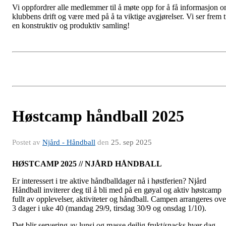
Vi oppfordrer alle medlemmer til å møte opp for å få informasjon 
klubbens drift og være med på å ta viktige avgjørelser. Vi ser frem t
en konstruktiv og produktiv samling!
Høstcamp håndball 2025
Postet av
Njård - Håndball
den
25. sep 2025
HØSTCAMP 2025 // NJÅRD HÅNDBALL
Er interessert i tre aktive håndballdager nå i høstferien? Njård
Håndball inviterer deg til å bli med på en gøyal og aktiv høstcamp
fullt av opplevelser, aktiviteter og håndball. Campen arrangeres ove
3 dager i uke 40 (mandag 29/9, tirsdag 30/9 og onsdag 1/10).
Det blir servering av lunsj og masse deilig frukt/snacks hver dag,