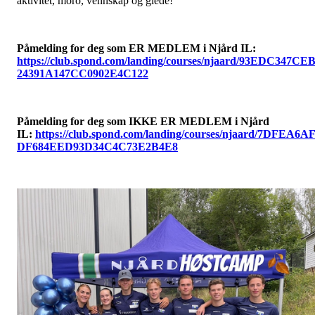
aktivitet, moro, vennskap og glede!
Påmelding for deg som ER MEDLEM i Njård IL:
https://club.spond.com/landing/courses/njaard/93EDC347CE
24391A147CC0902E4C122
Påmelding for deg som IKKE ER MEDLEM i Njård
IL:
https://club.spond.com/landing/courses/njaard/7DFEA6A
DF684EED93D34C4C73E2B4E8