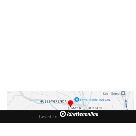
Sammen blir vi best!
Sørkedalsveien 106,
0378 Oslo
E-post: info@njaard.no
Telefon:
23 22 22 50
Organisasjonsnummer: 971435577
Her finner du oss
Levert av