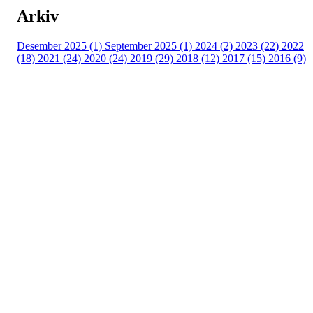
Arkiv
Desember 2025 (1)
September 2025 (1)
2024 (2)
2023 (22)
2022
(18)
2021 (24)
2020 (24)
2019 (29)
2018 (12)
2017 (15)
2016 (9)
Velkommen til Njård
Sammen blir vi best!
Sørkedalsveien 106,
0378 Oslo
E-post: info@njaard.no
Telefon:
23 22 22 50
Organisasjonsnummer: 971435577