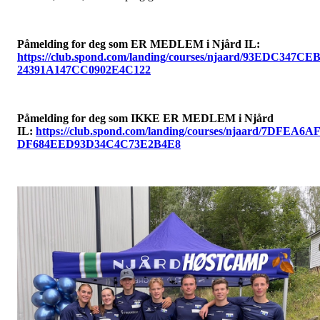
Påmelding for deg som ER MEDLEM i Njård IL:
https://club.spond.com/landing/courses/njaard/93EDC347CE
24391A147CC0902E4C122
Påmelding for deg som IKKE ER MEDLEM i Njård
IL:
https://club.spond.com/landing/courses/njaard/7DFEA6A
DF684EED93D34C4C73E2B4E8