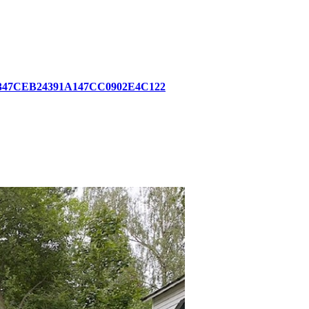
3EDC347CEB24391A147CC0902E4C122