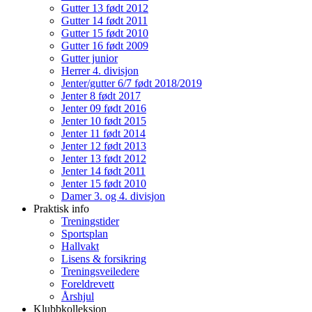
Gutter 13 født 2012
Gutter 14 født 2011
Gutter 15 født 2010
Gutter 16 født 2009
Gutter junior
Herrer 4. divisjon
Jenter/gutter 6/7 født 2018/2019
Jenter 8 født 2017
Jenter 09 født 2016
Jenter 10 født 2015
Jenter 11 født 2014
Jenter 12 født 2013
Jenter 13 født 2012
Jenter 14 født 2011
Jenter 15 født 2010
Damer 3. og 4. divisjon
Praktisk info
Treningstider
Sportsplan
Hallvakt
Lisens & forsikring
Treningsveiledere
Foreldrevett
Årshjul
Klubbkolleksjon