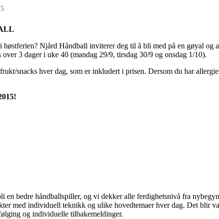
25
BALL
 i høstferien? Njård Håndball inviterer deg til å bli med på en gøyal og 
s over 3 dager i uke 40 (mandag 29/9, tirsdag 30/9 og onsdag 1/10).
frukt/snacks hver dag, som er inkludert i prisen. Dersom du har allergier,
2015!
 en bedre håndballspiller, og vi dekker alle ferdighetsnivå fra nybegynne
r med individuell teknikk og ulike hovedtemaer hver dag. Det blir varie
pfølging og individuelle tilbakemeldinger.