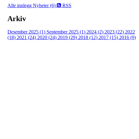
Alle innlegg
Nyheter (6)
RSS
Arkiv
Desember 2025 (1)
September 2025 (1)
2024 (2)
2023 (22)
2022
(18)
2021 (24)
2020 (24)
2019 (29)
2018 (12)
2017 (15)
2016 (9)
Velkommen til Njård
Sammen blir vi best!
Sørkedalsveien 106,
0378 Oslo
E-post: info@njaard.no
Telefon:
23 22 22 50