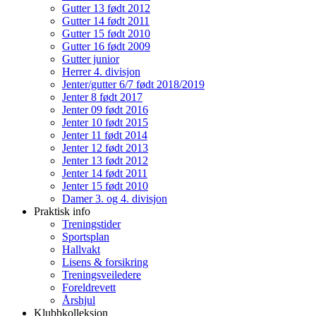
Gutter 13 født 2012
Gutter 14 født 2011
Gutter 15 født 2010
Gutter 16 født 2009
Gutter junior
Herrer 4. divisjon
Jenter/gutter 6/7 født 2018/2019
Jenter 8 født 2017
Jenter 09 født 2016
Jenter 10 født 2015
Jenter 11 født 2014
Jenter 12 født 2013
Jenter 13 født 2012
Jenter 14 født 2011
Jenter 15 født 2010
Damer 3. og 4. divisjon
Praktisk info
Treningstider
Sportsplan
Hallvakt
Lisens & forsikring
Treningsveiledere
Foreldrevett
Årshjul
Klubbkolleksjon