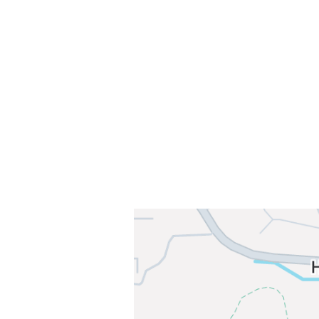
Sammen blir vi best!
Sørkedalsveien 106,
0378 Oslo
E-post: info@njaard.no
Telefon:
23 22 22 50
Organisasjonsnummer: 971435577
Her finner du oss