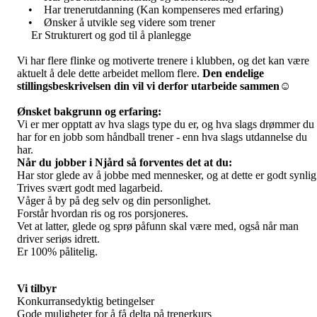
• Har trenerutdanning (Kan kompenseres med erfaring)
• Ønsker å utvikle seg videre som trener
Er Strukturert og god til å planlegge
Vi har flere flinke og motiverte trenere i klubben, og det kan være
aktuelt å dele dette arbeidet mellom flere.
Den endelige
stillingsbeskrivelsen din vil vi derfor utarbeide sammen☺
Ønsket bakgrunn og erfaring:
Vi er mer opptatt av hva slags type du er, og hva slags drømmer du
har for en jobb som håndball trener - enn hva slags utdannelse du
har.
Når du jobber i Njård så forventes det at du:
Har stor glede av å jobbe med mennesker, og at dette er godt synlig
Trives svært godt med lagarbeid.
Våger å by på deg selv og din personlighet.
Forstår hvordan ris og ros porsjoneres.
Vet at latter, glede og sprø påfunn skal være med, også når man
driver seriøs idrett.
Er 100% pålitelig.
Vi tilbyr
Konkurransedyktig betingelser
Gode muligheter for å få delta på trenerkurs