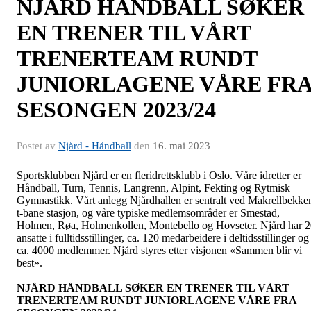
NJÅRD HÅNDBALL SØKER
EN TRENER TIL VÅRT
TRENERTEAM RUNDT
JUNIORLAGENE VÅRE FR
SESONGEN 2023/24
Postet av
Njård - Håndball
den
16. mai 2023
Sportsklubben Njård er en fleridrettsklubb i Oslo. Våre idretter er
Håndball, Turn, Tennis, Langrenn, Alpint, Fekting og Rytmisk
Gymnastikk. Vårt anlegg Njårdhallen er sentralt ved Makrellbekke
t-bane stasjon, og våre typiske medlemsområder er Smestad,
Holmen, Røa, Holmenkollen, Montebello og Hovseter. Njård har 
ansatte i fulltidsstillinger, ca. 120 medarbeidere i deltidsstillinger og
ca. 4000 medlemmer. Njård styres etter visjonen «Sammen blir vi
best».
NJÅRD HÅNDBALL SØKER EN TRENER TIL VÅRT
TRENERTEAM RUNDT JUNIORLAGENE VÅRE FRA