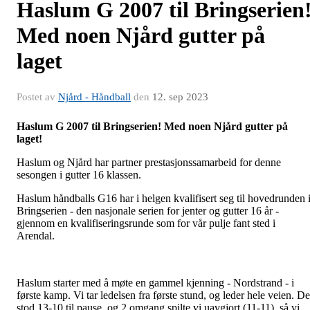
Haslum G 2007 til Bringserien
Med noen Njård gutter på
laget
Postet av
Njård - Håndball
den
12. sep 2023
Haslum G 2007 til Bringserien! Med noen Njård gutter på
laget!
Haslum og Njård har partner prestasjonssamarbeid for denne
sesongen i gutter 16 klassen.
Haslum håndballs G16 har i helgen kvalifisert seg til hovedrunden 
Bringserien - den nasjonale serien for jenter og gutter 16 år -
gjennom en kvalifiseringsrunde som for vår pulje fant sted i
Arendal.
Haslum starter med å møte en gammel kjenning - Nordstrand - i
første kamp. Vi tar ledelsen fra første stund, og leder hele veien. De
stod 13-10 til pause, og 2.omgang spilte vi uavgjort (11-11), så vi