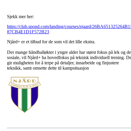
Sjekk mer her:
https://club.spond.com/landing/courses/njaard/26BA651325264B1
87CB4E1D1F572B23
Njård+ er et tilbud for de som vil det lille ekstra.
Der mange håndballøkter i yngre alder har størst fokus på lek og de
sosiale, vil Njård+ ha hovedfokus på teknisk individuell trening. De
gir muligheten for å terpe på detaljer, innarbeide og finjustere
teknikk, samt omsette dette til kampsituasjon