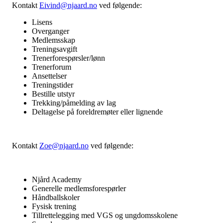
Kontakt
Eivind@njaard.no
ved følgende:
Lisens
Overganger
Medlemsskap
Treningsavgift
Trenerforespørsler/lønn
Trenerforum
Ansettelser
Treningstider
Bestille utstyr
Trekking/påmelding av lag
Deltagelse på foreldremøter eller lignende
Kontakt
Zoe@njaard.no
ved følgende:
Njård Academy
Generelle medlemsforespørler
Håndballskoler
Fysisk trening
Tillrettelegging med VGS og ungdomsskolene