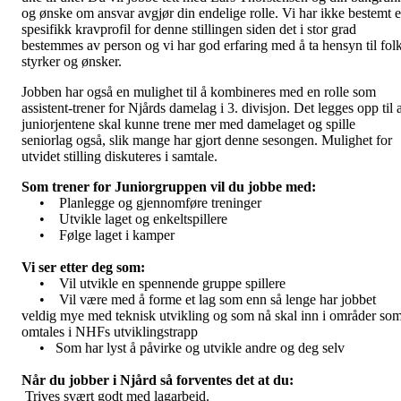
og ønske om ansvar avgjør din endelige rolle. Vi har ikke bestemt 
spesifikk kravprofil for denne stillingen siden det i stor grad
bestemmes av person og vi har god erfaring med å ta hensyn til fol
styrker og ønsker.
Jobben har også en mulighet til å kombineres med en rolle som
assistent-trener for Njårds damelag i 3. divisjon. Det legges opp til 
juniorjentene skal kunne trene mer med damelaget og spille
seniorlag også, slik mange har gjort denne sesongen. Mulighet for
utvidet stilling diskuteres i samtale.
Som trener for Juniorgruppen vil du jobbe med:
• Planlegge og gjennomføre treninger
• Utvikle laget og enkeltspillere
• Følge laget i kamper
Vi ser etter deg som:
• Vil utvikle en spennende gruppe spillere
• Vil være med å forme et lag som enn så lenge har jobbet
veldig mye med teknisk utvikling og som nå skal inn i områder so
omtales i NHFs utviklingstrapp
• Som har lyst å påvirke og utvikle andre og deg selv
Når du jobber i Njård så forventes det at du:
Trives svært godt med lagarbeid.