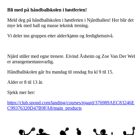
Bli med på håndballskolen i høstferien!
Meld deg på håndballskolen i høstferien i Njårdhallen! Her blir det
mye lek med ball og masse teknisk trening.
Vi deler inn gruppen etter alder/kjønn og ferdighetsnivå.
Njård stiller med egne trenere. Eivind Åsheim og Zoe Van Der Wel
er arrangementansvarlig.
Håndballskolen går fra mandag til onsdag fra kl 9 til 15.
Alder er 8 til 13 år.
Sjekk mer her:
https://club.spond.com/landing/courses/njaard/376989AEC83246E
C99376320D47B9FA8/main_products