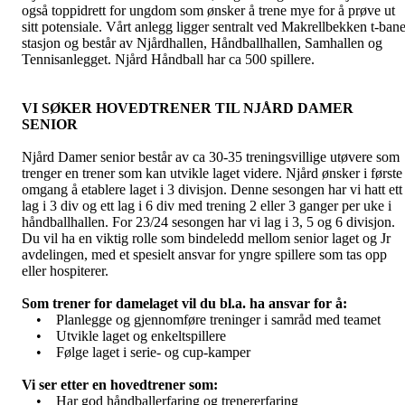
også toppidrett for ungdom som ønsker å trene mye for å prøve ut
sitt potensiale. Vårt anlegg ligger sentralt ved Makrellbekken t-ban
stasjon og består av Njårdhallen, Håndballhallen, Samhallen og
Tennisanlegget. Njård Håndball har ca 500 spillere.
VI SØKER HOVEDTRENER TIL NJÅRD DAMER
SENIOR
Njård Damer senior består av ca 30-35 treningsvillige utøvere som
trenger en trener som kan utvikle laget videre. Njård ønsker i første
omgang å etablere laget i 3 divisjon. Denne sesongen har vi hatt ett
lag i 3 div og ett lag i 6 div med trening 2 eller 3 ganger per uke i
håndballhallen. For 23/24 sesongen har vi lag i 3, 5 og 6 divisjon.
Du vil ha en viktig rolle som bindeledd mellom senior laget og Jr
avdelingen, med et spesielt ansvar for yngre spillere som tas opp
eller hospiterer.
Som trener for damelaget vil du bl.a. ha ansvar for å:
• Planlegge og gjennomføre treninger i samråd med teamet
• Utvikle laget og enkeltspillere
• Følge laget i serie- og cup-kamper
Vi ser etter en hovedtrener som:
• Har god håndballerfaring og trenererfaring