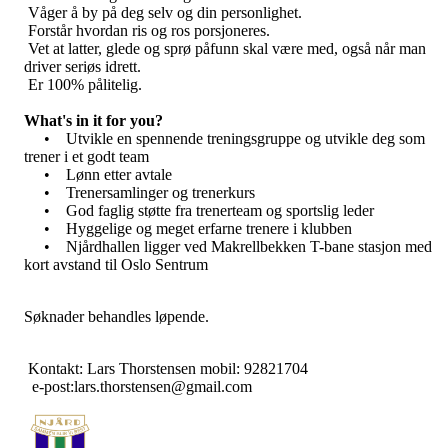
Våger å by på deg selv og din personlighet.
Forstår hvordan ris og ros porsjoneres.
Vet at latter, glede og sprø påfunn skal være med, også når man
driver seriøs idrett.
Er 100% pålitelig.
What's in it for you?
• Utvikle en spennende treningsgruppe og utvikle deg som
trener i et godt team
• Lønn etter avtale
• Trenersamlinger og trenerkurs
• God faglig støtte fra trenerteam og sportslig leder
• Hyggelige og meget erfarne trenere i klubben
• Njårdhallen ligger ved Makrellbekken T-bane stasjon med
kort avstand til Oslo Sentrum
Søknader behandles løpende.
Kontakt: Lars Thorstensen mobil: 92821704
e-post:lars.thorstensen@gmail.com