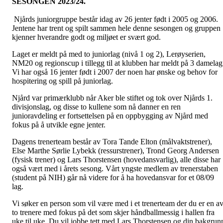
SESONGEN 2023/24.
Njårds juniorgruppe består idag av 26 jenter født i 2005 og 2006.
Jentene har trent og spilt sammen hele denne sesongen og gruppen
kjenner hverandre godt og miljøet er svært god.
Laget er meldt på med to juniorlag (nivå 1 og 2), Lerøyserien,
NM20 og regionscup i tillegg til at klubben har meldt på 3 damelag
Vi har også 16 jenter født i 2007 der noen har ønske og behov for
hospitering og spill på juniorlag.
Njård var primærklubb når Aker ble stiftet og tok over Njårds 1.
divisjonslag, og disse to kullene som nå danner en ren
junioravdeling er fortsettelsen på en oppbygging av Njård med
fokus på å utvikle egne jenter.
Dagens trenerteam består av Tora Tande Elton (målvaktstrener),
Else Marthe Sørlie Lybekk (ressurstrener), Trond Georg Andersen
(fysisk trener) og Lars Thorstensen (hovedansvarlig), alle disse har
også vært med i årets sesong. Vårt yngste medlem av trenerstaben
(student på NIH) går nå videre for å ha hovedansvar for et 08/09
lag.
Vi søker en person som vil være med i et trenerteam der du er en a
to trenere med fokus på det som skjer håndballmessig i hallen fra
uke til uke. Du vil jobbe tett med Lars Thorstensen og din bakgrun