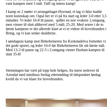
vant kampen med 3 mål. Tøff og intens kamp!
I kamp nr 2 møter vi arrangørlaget Øyestad, et lag vi ikke hadde
noen kunnskap om. Også her er vi på fra start og leder 3-0 etter 3,5
minutter. Vi leder 16-8 til pause, spiller en noe svakere 2.omgang,
men vinner til slutt allikevel med 5 mål; 25-20. Med seiere i de to
første kampene er det allerede klart at vi er videre til hovedrunden i
Bring, og vi kan senke skuldrene.
I søndagens kamp mot Birkebeineren fra Krokstadelva fortsetter vi 
det gode sporet, og leder 10-0 før Birkebeineren får sitt første mål.
Med 13-3 til pause og 22-5 i 2.omgang vinner Haslum kampen til
slutt 35-8!
Stemningen har vært på topp hele helgen, fra turen nedover til
Arendal med minibuss fredag ettermiddag til tidspunktet lørdag
kveld da vi var klare for hovedrunden.