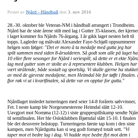
Postet av
Njård - Håndball
den
3. nov 2016
28.-30. oktober ble Veteran-NM i håndball arrangert i Trondheim.
Njård har de siste årene stilt med lag i Gutter 35-klassen, der kjerne
i laget kommer fra Njårds 76-årgang. I år gikk laget nesten helt til
topps. Lagleder og målvakt Alexander Faye-Schjøll oppsummerer
helgen som følger:
"Det er moro å ta medalje med gutta jeg har
spilt sammen med siden 8-årsalderen. Så godt som alle på laget ha
10 eller flere sesonger for Njård i seriespill, så dette er et ekte Njår
lag med gutter som er stolte av å representere klubben. Helgen har
vært strålende, både sosialt og sportslig. Vi skulle gjerne ha stukket
av med de gjeveste medaljene, men Heimdal ble for tøffe i finalen. 
fjor røk vi ut i kvartfinalen, så dette var en opptur for gutta."
Njårdlaget innledet turneringen med seier 14-8 forårets sølvvinner,
Fet. I neste kamp ble Norgesmesterene Heimdal slått 12-10.
Uavgjort mot Norrøna (12-12) i siste gruppespillskamp sendte Njår
til semifinalen. Her ble Osloklubben Bjørndal slått 15-10. I finalen
ble det dessverre bråstopp. Turneringens første tap kom i den siste
kampen, men Njårdgutta kan si seg godt fornøyd totalt sett.
"Vi
taper mot et bedre lag i dag. Vi hadde mye bedre flyt mot dem i