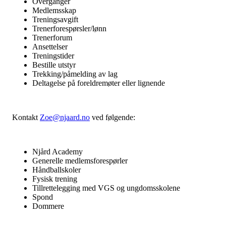
Overganger
Medlemsskap
Treningsavgift
Trenerforespørsler/lønn
Trenerforum
Ansettelser
Treningstider
Bestille utstyr
Trekking/påmelding av lag
Deltagelse på foreldremøter eller lignende
Kontakt
Zoe@njaard.no
ved følgende:
Njård Academy
Generelle medlemsforespørler
Håndballskoler
Fysisk trening
Tillrettelegging med VGS og ungdomsskolene
Spond
Dommere