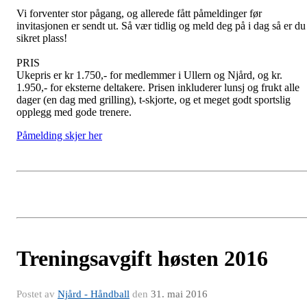
Vi forventer stor pågang, og allerede fått påmeldinger før
invitasjonen er sendt ut. Så vær tidlig og meld deg på i dag så er du
sikret plass!
PRIS
Ukepris er kr 1.750,- for medlemmer i Ullern og Njård, og kr.
1.950,- for eksterne deltakere. Prisen inkluderer lunsj og frukt alle
dager (en dag med grilling), t-skjorte, og et meget godt sportslig
opplegg med gode trenere.
Påmelding skjer her
Treningsavgift høsten 2016
Postet av
Njård - Håndball
den
31. mai 2016