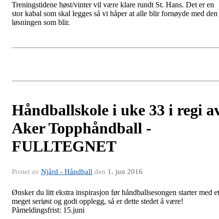
Treningstidene høst/vinter vil være klare rundt St. Hans. Det er en
stor kabal som skal legges så vi håper at alle blir fornøyde med den
løsningen som blir.
Håndballskole i uke 33 i regi a
Aker Topphåndball -
FULLTEGNET
Postet av
Njård - Håndball
den
1. jun 2016
Ønsker du litt ekstra inspirasjon før håndballsesongen starter med e
meget seriøst og godt opplegg, så er dette stedet å være!
Påmeldingsfrist: 15.juni