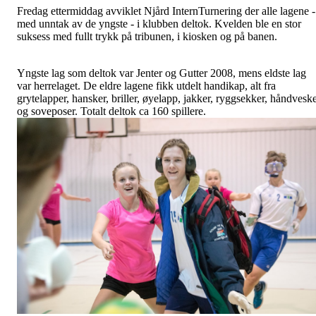
Fredag ettermiddag avviklet Njård InternTurnering der alle lagene -
med unntak av de yngste - i klubben deltok. Kvelden ble en stor
suksess med fullt trykk på tribunen, i kiosken og på banen.
Yngste lag som deltok var Jenter og Gutter 2008, mens eldste lag
var herrelaget. De eldre lagene fikk utdelt handikap, alt fra
grytelapper, hansker, briller, øyelapp, jakker, ryggsekker, håndvesk
og soveposer. Totalt deltok ca 160 spillere.