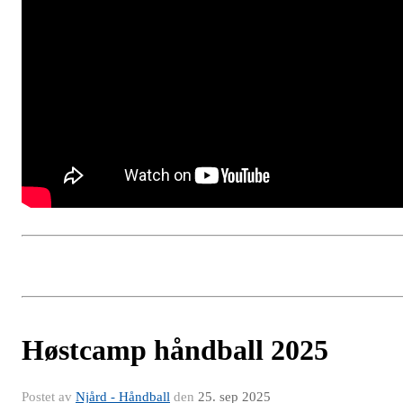
Høstcamp håndball 2025
Postet av
Njård - Håndball
den
25. sep 2025