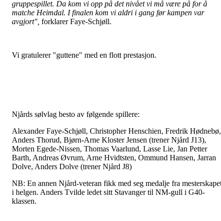
gruppespillet. Da kom vi opp på det nivået vi må være på for å
matche Heimdal. I finalen kom vi aldri i gang før kampen var
avgjort",
forklarer Faye-Schjøll.
Vi gratulerer "guttene" med en flott prestasjon.
Njårds sølvlag besto av følgende spillere:
Alexander Faye-Schjøll, Christopher Henschien, Fredrik Hødnebø,
Anders Thorud, Bjørn-Arne Kloster Jensen (trener Njård J13),
Morten Egede-Nissen, Thomas Vaarlund, Lasse Lie, Jan Petter
Barth, Andreas Øvrum, Arne Hvidtsten, Ommund Hansen, Jarran
Dolve, Anders Dolve (trener Njård J8)
NB: En annen Njård-veteran fikk med seg medalje fra mesterskape
i helgen. Anders Tvilde ledet sitt Stavanger til NM-gull i G40-
klassen.