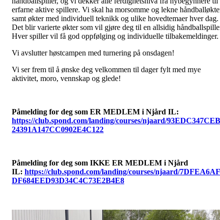
håndballspiller, og vi dekker alle ferdighetsnivå fra nybegynnere til
erfarne aktive spillere. Vi skal ha morsomme og lekne håndballøkte
samt økter med individuell teknikk og ulike hovedtemaer hver dag.
Det blir varierte økter som vil gjøre deg til en allsidig håndballspille
Hver spiller vil få god oppfølging og individuelle tilbakemeldinger
Vi avslutter høstcampen med turnering på onsdagen!
Vi ser frem til å ønske deg velkommen til dager fylt med mye
aktivitet, moro, vennskap og glede!
Påmelding for deg som ER MEDLEM i Njård IL:
https://club.spond.com/landing/courses/njaard/93EDC347CE
24391A147CC0902E4C122
Påmelding for deg som IKKE ER MEDLEM i Njård
IL:
https://club.spond.com/landing/courses/njaard/7DFEA6A
DF684EED93D34C4C73E2B4E8