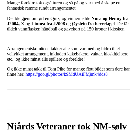
Mange foreldre tok også turen og så på og var med å skape en
fantastisk ramme rundt arrangementet.
Det ble gjennomført en Quiz, og vinnerne ble
Nora og Henny fra
J2004, X
og
Linnea fra J2008
og
Øystein fra herrelaget
. De får
tildelt vannflasker, håndball og gavekort på 150 kroner i kiosken.
Arrangementskomiteen takker alle som var med og bidro til et
vellykket arrangement, inkludert kakebakere, vakter, kioskhjelpere
etc...og ikke minst alle spillere og foreldre!
Og ikke minst takk til Tom Pike for mange flott bilder som dere ka
finne her:
https://goo.gl/photos/k9MdUAiFMjmk4dds8
Njårds Veteraner tok NM-sølv