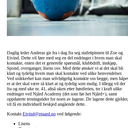
Daglig leder Andreas gir fra i dag fra seg stafettpinnen til Zoe og
Eivind. Dette vil føre med seg en del endringer i hvem man skal
kontakte, enten det er generelle spørsmål, klubbdrift, innkjøp,
Spond, overganger, lisens osv. Med dette ønsker vi at det skal bli
klart og tydelig hvem man skal kontakte ved ulike henvendelser.
Ved usikkerhet kan man selvfølgelig kontakte oss begge, men håpe
er at det skal være så klart at og tydelig som mulig. I tillegg vil det
fra og med uke nr. 41, altså uken etter høstferien, tre i kraft ulike
endringer ved Njård Academy (det som før het Njård+), samt
oppdaterte treningstider for noen av lagene. De lagene dette gjelder
vil få en individuell beskjed angående dette.
Kontakt
Eivind@njaard.no
ved følgende:
Lisens