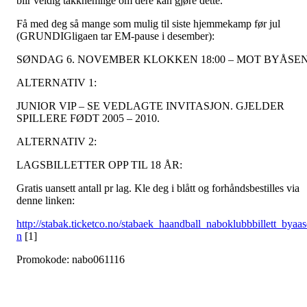
blir veldig takknemlige om dere kan gjøre dette.
Få med deg så mange som mulig til siste hjemmekamp før jul
(GRUNDIGligaen tar EM-pause i desember):
SØNDAG 6. NOVEMBER KLOKKEN 18:00 – MOT BYÅSEN
ALTERNATIV 1:
JUNIOR VIP – SE VEDLAGTE INVITASJON. GJELDER
SPILLERE FØDT 2005 – 2010.
ALTERNATIV 2:
LAGSBILLETTER OPP TIL 18 ÅR:
Gratis uansett antall pr lag. Kle deg i blått og forhåndsbestilles via
denne linken:
http://stabak.ticketco.no/stabaek_haandball_naboklubbbillett_byaas
n
[1]
Promokode: nabo061116