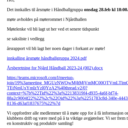
Det innkalles til årsmøte i Håndballgruppa
onsdag 28.feb kl 18:00
møte avholdes på møterommet i Njårdhallen
Møtelenke vil bli lagt ut her ved et senere tidspunkt
se saksliste i vedlegg
årsrapport vil bli lagt her noen dager i forkant av møte!
innkalling årsmøte håndballgruppa 2024.pdf
Årsberetning for Njård Håndball 2023-24 (002).docx
https://teams.microsoft.com/l/meetup-
join/19%3ameeting_MGUzNWQwMjItMjVmMC00OTVmLTlm
TEtNmUxYmIzYzI0YzA2%40thread.v2/0?
context=%7b%22Tid%22%3a%22138319f4-d935-4a6f-bf74-
88a2c9004f22%22%2c%22Oid%22%3a%2251783c8d-340e-4443
8136-d63af1837675%22%7d
Vi oppfordrer alle medlemmer til å møte opp for å få informasjon 
klubbens drift og være med på å ta viktige avgjørelser. Vi ser frem t
en konstruktiv og produktiv samling!