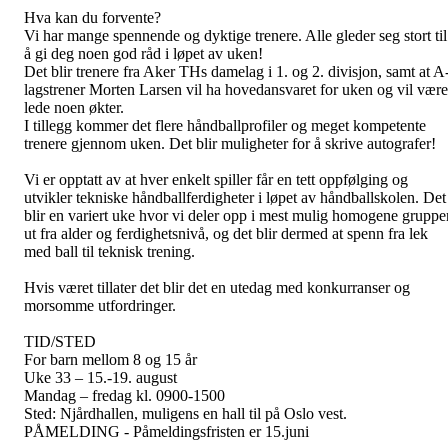
Hva kan du forvente?
Vi har mange spennende og dyktige trenere. Alle gleder seg stort til
å gi deg noen god råd i løpet av uken!
Det blir trenere fra Aker THs damelag i 1. og 2. divisjon, samt at A
lagstrener Morten Larsen vil ha hovedansvaret for uken og vil være
lede noen økter.
I tillegg kommer det flere håndballprofiler og meget kompetente
trenere gjennom uken. Det blir muligheter for å skrive autografer!
Vi er opptatt av at hver enkelt spiller får en tett oppfølging og
utvikler tekniske håndballferdigheter i løpet av håndballskolen. Det
blir en variert uke hvor vi deler opp i mest mulig homogene gruppe
ut fra alder og ferdighetsnivå, og det blir dermed at spenn fra lek
med ball til teknisk trening.
Hvis været tillater det blir det en utedag med konkurranser og
morsomme utfordringer.
TID/STED
For barn mellom 8 og 15 år
Uke 33 – 15.-19. august
Mandag – fredag kl. 0900-1500
Sted: Njårdhallen, muligens en hall til på Oslo vest.
PÅMELDING - Påmeldingsfristen er 15.juni