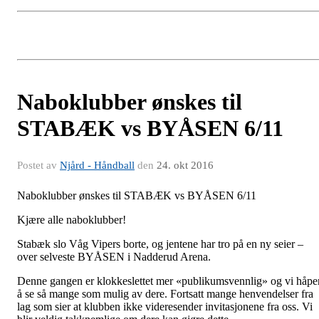
Naboklubber ønskes til
STABÆK vs BYÅSEN 6/11​​
Postet av
Njård - Håndball
den
24. okt 2016
Naboklubber ønskes til STABÆK vs BYÅSEN 6/11
Kjære alle naboklubber!
Stabæk slo Våg Vipers borte, og jentene har tro på en ny seier –
over selveste BYÅSEN i Nadderud Arena.
Denne gangen er klokkeslettet mer «publikumsvennlig» og vi håpe
å se så mange som mulig av dere. Fortsatt mange henvendelser fra
lag som sier at klubben ikke videresender invitasjonene fra oss. Vi