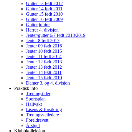
Gutter 13 født 2012
Gutter 14 født 2011
Gutter 15 født 2010
Gutter 16 født 2009
Gutter junior
Herrer 4. divisjon
Jenter/gutter 6/7 født 2018/2019
Jenter 8 født 2017
Jenter 09 født 2016
Jenter 10 født 2015
Jenter 11 født 2014
Jenter 12 født 2013
Jenter 13 født 2012
Jenter 14 født 2011
Jenter 15 født 2010
Damer 3. og 4. divisjon
Praktisk info
Treningstider
Sportsplan
Hallvakt
Lisens & forsikring
Treningsveiledere
Foreldrevett
Årshjul
Klubbkolleksjon