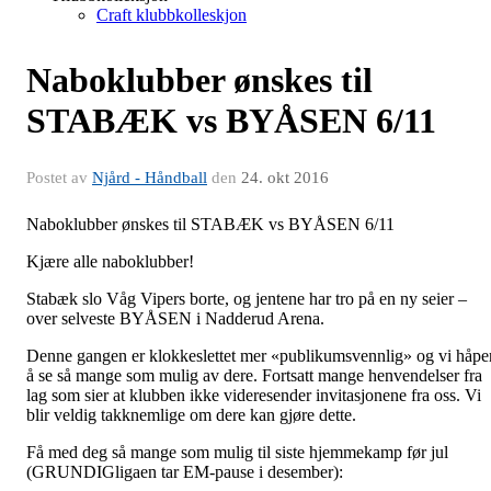
Craft klubbkolleskjon
Naboklubber ønskes til
STABÆK vs BYÅSEN 6/11​​
Postet av
Njård - Håndball
den
24. okt 2016
Naboklubber ønskes til STABÆK vs BYÅSEN 6/11
Kjære alle naboklubber!
Stabæk slo Våg Vipers borte, og jentene har tro på en ny seier –
over selveste BYÅSEN i Nadderud Arena.
Denne gangen er klokkeslettet mer «publikumsvennlig» og vi håpe
å se så mange som mulig av dere. Fortsatt mange henvendelser fra
lag som sier at klubben ikke videresender invitasjonene fra oss. Vi
blir veldig takknemlige om dere kan gjøre dette.
Få med deg så mange som mulig til siste hjemmekamp før jul
(GRUNDIGligaen tar EM-pause i desember):