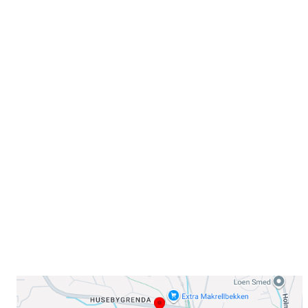
Velkommen til Njård
Sammen blir vi best!
Sørkedalsveien 106,
0378 Oslo
E-post: info@njaard.no
Telefon:
23 22 22 50
Organisasjonsnummer: 971435577
Her finner du oss