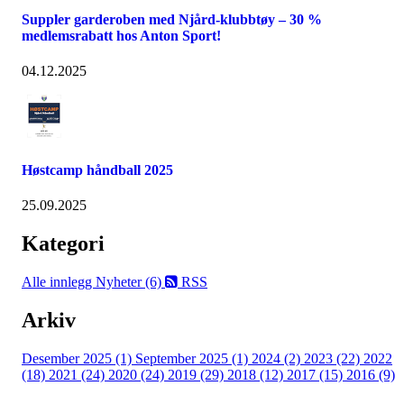
Suppler garderoben med Njård-klubbtøy – 30 %
medlemsrabatt hos Anton Sport!
04.12.2025
Høstcamp håndball 2025
25.09.2025
Kategori
Alle innlegg
Nyheter (6)
RSS
Arkiv
Desember 2025 (1)
September 2025 (1)
2024 (2)
2023 (22)
2022
(18)
2021 (24)
2020 (24)
2019 (29)
2018 (12)
2017 (15)
2016 (9)