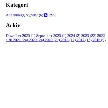
Kategori
Alle innlegg
Nyheter (6)
RSS
Arkiv
Desember 2025 (1)
September 2025 (1)
2024 (2)
2023 (22)
2022
(18)
2021 (24)
2020 (24)
2019 (29)
2018 (12)
2017 (15)
2016 (9)
Velkommen til Njård
Sammen blir vi best!
Sørkedalsveien 106,
0378 Oslo
E-post: info@njaard.no