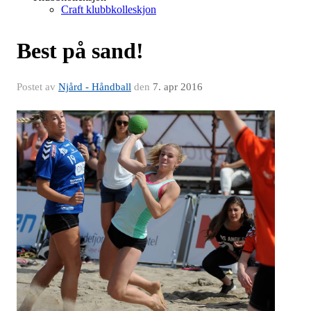
Craft klubbkolleskjon
Best på sand!
Postet av
Njård - Håndball
den
7. apr 2016