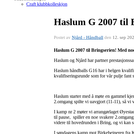
Craft klubbkolleskjon
Haslum G 2007 til 
Postet av
Njård - Håndball
den
12. sep 20
Haslum G 2007 til Bringserien! Med noe
Haslum og Njård har partner prestasjonssa
Haslum håndballs G16 har i helgen kvalifis
kvalifiseringsrunde som for vår pulje fant 
Haslum starter med å møte en gammel kjennin
2.omgang spilte vi uavgjort (11-11), så v
I kamp nr 2 møter vi arrangørlaget Øyestad,
til pause, spiller en noe svakere 2.omgang, 
videre til hovedrunden i Bring, og vi kan 
I søndagens kamp mot Birkebeineren fra Krok