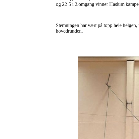
og 22-5 i 2.omgang vinner Haslum kampen 
Stemningen har vært på topp hele helgen, f
hovedrunden.