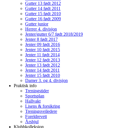
Gutter 13 født 2012
Gutter 14 født 2011
Gutter 15 født 2010
Gutter 16 født 2009
Gutter junior
Herrer 4. divisjon
Jenter/gutter 6/7 født 2018/2019
Jenter 8 født 2017
Jenter 09 født 2016
Jenter 10 født 2015
Jenter 11 født 2014
Jenter 12 født 2013
Jenter 13 født 2012
Jenter 14 født 2011
Jenter 15 født 2010
Damer 3. og 4. divisjon
Praktisk info
Treningstider
Sportsplan
Hallvakt
Lisens & forsikring
Treningsveiledere
Foreldrevett
Årshjul
Klubbkolleksjon