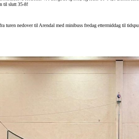
til slutt 35-8!
ra turen nedover til Arendal med minibuss fredag ettermiddag til tidspun