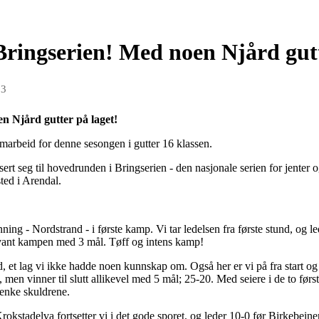
Bringserien! Med noen Njård gutt
23
n Njård gutter på laget!
marbeid for denne sesongen i gutter 16 klassen.
ert seg til hovedrunden i Bringserien - den nasjonale serien for jenter 
sted i Arendal.
g - Nordstrand - i første kamp. Vi tar ledelsen fra første stund, og le
i vant kampen med 3 mål. Tøff og intens kamp!
 et lag vi ikke hadde noen kunnskap om. Også her er vi på fra start og l
men vinner til slutt allikevel med 5 mål; 25-20. Med seiere i de to først
senke skuldrene.
stadelva fortsetter vi i det gode sporet, og leder 10-0 før Birkebeinere