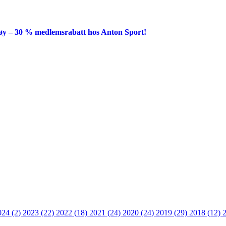
y – 30 % medlemsrabatt hos Anton Sport!
024 (2)
2023 (22)
2022 (18)
2021 (24)
2020 (24)
2019 (29)
2018 (12)