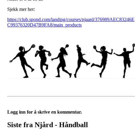
Sjekk mer her:
https://club.spond.com/landing/courses/njaard/376989AEC83246E
C99376320D47B9FA8/main_products
Logg inn for å skrive en kommentar.
Siste fra Njård - Håndball