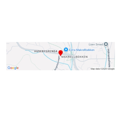
E-post: info@njaard.no
Telefon:
23 22 22 50
Organisasjonsnummer: 971435577
Her finner du oss