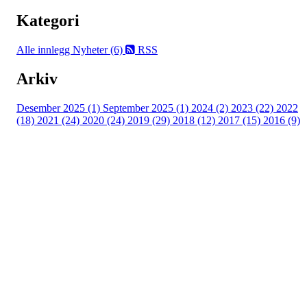
Kategori
Alle innlegg
Nyheter (6)
RSS
Arkiv
Desember 2025 (1)
September 2025 (1)
2024 (2)
2023 (22)
2022
(18)
2021 (24)
2020 (24)
2019 (29)
2018 (12)
2017 (15)
2016 (9)
Velkommen til Njård
Sammen blir vi best!
Sørkedalsveien 106,
0378 Oslo