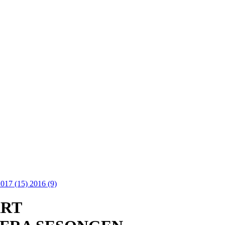
2017 (15)
2016 (9)
ÅRT