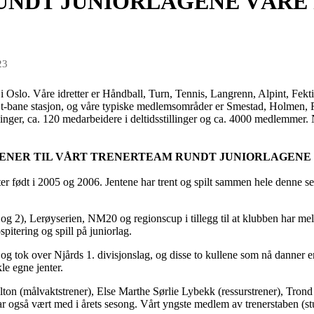
NDT JUNIORLAGENE VÅRE 
23
b i Oslo. Våre idretter er Håndball, Turn, Tennis, Langrenn, Alpint, Fe
n t-bane stasjon, og våre typiske medlemsområder er Smestad, Holmen
illinger, ca. 120 medarbeidere i deltidsstillinger og ca. 4000 medlemmer.
ENER TIL VÅRT TRENERTEAM RUNDT JUNIORLAGENE V
ter født i 2005 og 2006. Jentene har trent og spilt sammen hele denne
 og 2), Lerøyserien, NM20 og regionscup i tillegg til at klubben har mel
pitering og spill på juniorlag.
og tok over Njårds 1. divisjonslag, og disse to kullene som nå danner en
le egne jenter.
ton (målvaktstrener), Else Marthe Sørlie Lybekk (ressurstrener), Trond
ar også vært med i årets sesong. Vårt yngste medlem av trenerstaben (st