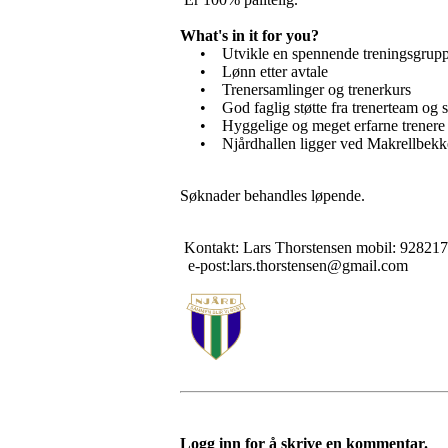
What's in it for you?
• Utvikle en spennende treningsgruppe o
• Lønn etter avtale
• Trenersamlinger og trenerkurs
• God faglig støtte fra trenerteam og sp
• Hyggelige og meget erfarne trenere 
• Njårdhallen ligger ved Makrellbekken 
Søknader behandles løpende.
Kontakt: Lars Thorstensen mobil: 92821
e-post:lars.thorstensen@gmail.com
Logg inn for å skrive en kommentar.