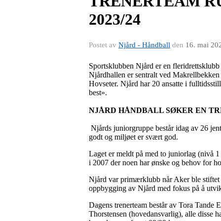
TRENERTEAM RU
2023/24
Postet av
Njård - Håndball
den
16. mai 20
Sportsklubben Njård er en fleridrettsklub
Njårdhallen er sentralt ved Makrellbekke
Hovseter. Njård har 20 ansatte i fulltidsst
best».
NJÅRD HÅNDBALL SØKER EN TR
Njårds juniorgruppe består idag av 26 jen
godt og miljøet er svært god.
Laget er meldt på med to juniorlag (nivå 1
i 2007 der noen har ønske og behov for hos
Njård var primærklubb når Aker ble stiftet 
oppbygging av Njård med fokus på å utvik
Dagens trenerteam består av Tora Tande El
Thorstensen (hovedansvarlig), alle disse h