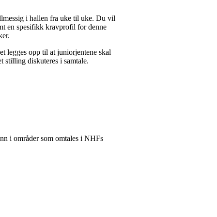
messig i hallen fra uke til uke. Du vil
t en spesifikk kravprofil for denne
ker.
t legges opp til at juniorjentene skal
stilling diskuteres i samtale.
inn i områder som omtales i NHFs