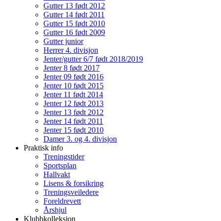
Gutter 13 født 2012
Gutter 14 født 2011
Gutter 15 født 2010
Gutter 16 født 2009
Gutter junior
Herrer 4. divisjon
Jenter/gutter 6/7 født 2018/2019
Jenter 8 født 2017
Jenter 09 født 2016
Jenter 10 født 2015
Jenter 11 født 2014
Jenter 12 født 2013
Jenter 13 født 2012
Jenter 14 født 2011
Jenter 15 født 2010
Damer 3. og 4. divisjon
Praktisk info
Treningstider
Sportsplan
Hallvakt
Lisens & forsikring
Treningsveiledere
Foreldrevett
Årshjul
Klubbkolleksjon