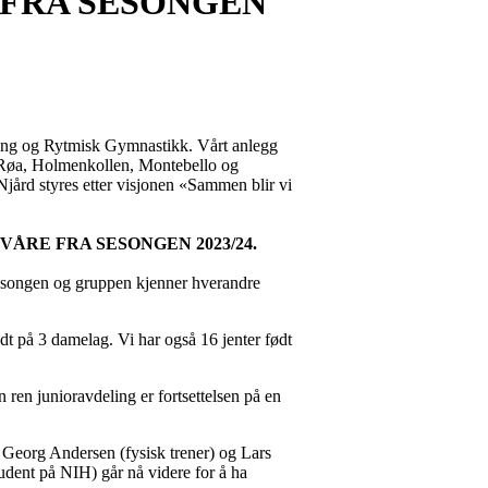
FRA SESONGEN
kting og Rytmisk Gymnastikk. Vårt anlegg
, Røa, Holmenkollen, Montebello og
 Njård styres etter visjonen «Sammen blir vi
ÅRE FRA SESONGEN 2023/24.
 sesongen og gruppen kjenner hverandre
dt på 3 damelag. Vi har også 16 jenter født
 ren junioravdeling er fortsettelsen på en
 Georg Andersen (fysisk trener) og Lars
udent på NIH) går nå videre for å ha