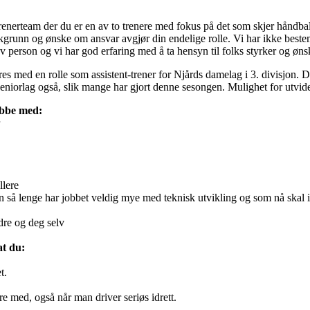
renerteam der du er en av to trenere med fokus på det som skjer håndball
grunn og ønske om ansvar avgjør din endelige rolle. Vi har ikke bestem
av person og vi har god erfaring med å ta hensyn til folks styrker og øns
s med en rolle som assistent-trener for Njårds damelag i 3. divisjon. De
niorlag også, slik mange har gjort denne sesongen. Mulighet for utvidet 
obbe med:
lere
å lenge har jobbet veldig mye med teknisk utvikling og som nå skal 
re og deg selv
at du:
t.
re med, også når man driver seriøs idrett.