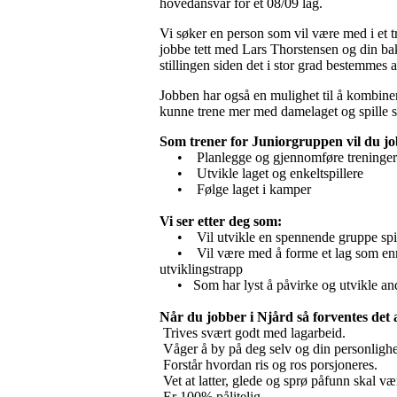
hovedansvar for et 08/09 lag.
Vi søker en person som vil være med i et t
jobbe tett med Lars Thorstensen og din bak
stillingen siden det i stor grad bestemmes 
Jobben har også en mulighet til å kombinere
kunne trene mer med damelaget og spille se
Som trener for Juniorgruppen vil du j
• Planlegge og gjennomføre treninger
• Utvikle laget og enkeltspillere
• Følge laget i kamper
Vi ser etter deg som:
• Vil utvikle en spennende gruppe spil
• Vil være med å forme et lag som enn s
utviklingstrapp
• Som har lyst å påvirke og utvikle and
Når du jobber i Njård så forventes det 
Trives svært godt med lagarbeid.
Våger å by på deg selv og din personlighe
Forstår hvordan ris og ros porsjoneres.
Vet at latter, glede og sprø påfunn skal væ
Er 100% pålitelig.