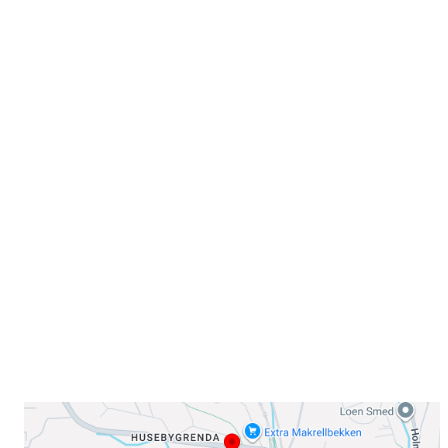
Velkommen til Njård
Sammen blir vi best!
Sørkedalsveien 106,
0378 Oslo
E-post: info@njaard.no
Telefon:
23 22 22 50
Organisasjonsnummer: 971435577
Her finner du oss