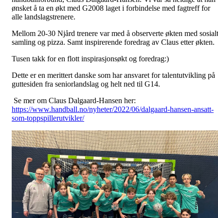
ønsket å ta en økt med G2008 laget i forbindelse med fagtreff for
alle landslagstrenere.
Mellom 20-30 Njård trenere var med å observerte økten med sosial
samling og pizza. Samt inspirerende foredrag av Claus etter økten.
Tusen takk for en flott inspirasjonsøkt og foredrag:)
Dette er en merittert danske som har ansvaret for talentutvikling på
guttesiden fra seniorlandslag og helt ned til G14.
Se mer om Claus Dalgaard-Hansen her:
https://www.handball.no/nyheter/2022/06/dalgaard-hansen-ansatt-
som-toppspillerutvikler/