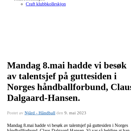
Craft klubbkolleskjon
Mandag 8.mai hadde vi besøk
av talentsjef på guttesiden i
Norges håndballforbund, Clau
Dalgaard-Hansen.
Postet av
Njård - Håndball
den
9. mai 2023
Mandag 8.mai hadde vi besøk av talentsjef på guttesiden i Norges
håndballforbund, Claus Dalgaard-Hansen. Vi var så heldige at han