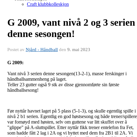
Craft klubbkolleskjon
G 2009, vant nivå 2 og 3 serien
denne sesongen!
Postet av
Njård - Håndball
den
9. mai 2023
G 2009:
Vant nivå 3 serien denne sesongen(13-2-1), masse ferskinger i
håndballsammenheng på laget.
Teller 23 gutter også 9 stk av disse gjennomførte sin første
håndballsesong!
Før nyttår havnet laget på 5 plass (5-1-3), og skulle egentlig spille i
nivå 2 b1 serien. Egentlig en god høstsesong og både trener/spillere
var fornøyd med høsten, selv om guttene var litt skuffet over å
"glippe" på A-sluttspillet. Etter nyttår fikk trener entelefon fra Fet,
som hadde fått 2 lag i 2A og vi byttet med dem fra 2B1 til 2A. Vi