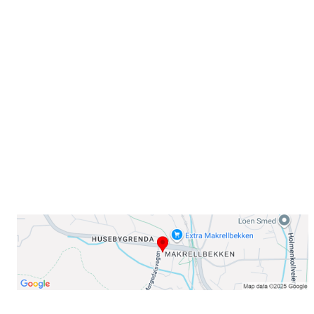
Sammen blir vi best!
Sørkedalsveien 106,
0378 Oslo
E-post: info@njaard.no
Telefon:
23 22 22 50
Organisasjonsnummer: 971435577
Her finner du oss