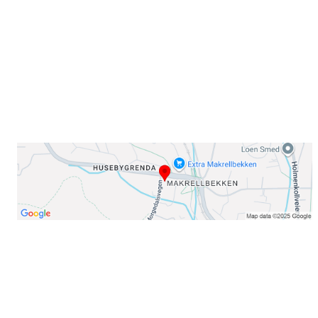
0378 Oslo
E-post: info@njaard.no
Telefon:
23 22 22 50
Organisasjonsnummer: 971435577
Her finner du oss