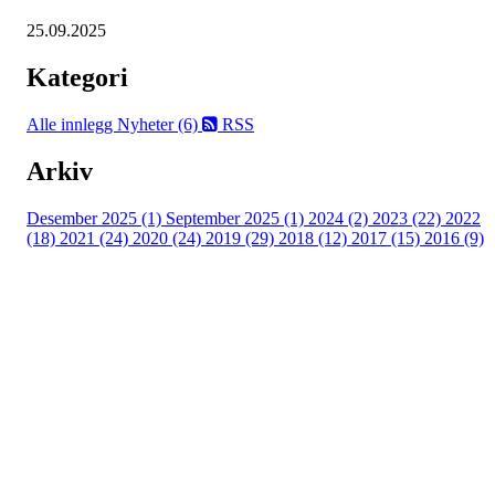
25.09.2025
Kategori
Alle innlegg
Nyheter (6)
RSS
Arkiv
Desember 2025 (1)
September 2025 (1)
2024 (2)
2023 (22)
2022
(18)
2021 (24)
2020 (24)
2019 (29)
2018 (12)
2017 (15)
2016 (9)
Velkommen til Njård
Sammen blir vi best!
Sørkedalsveien 106,