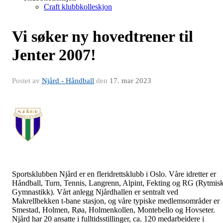
Craft klubbkolleskjon
Vi søker ny hovedtrener til
Jenter 2007!
Postet av
Njård - Håndball
den
17. mar 2023
Sportsklubben Njård er en fleridrettsklubb i Oslo. Våre idretter er
Håndball, Turn, Tennis, Langrenn, Alpint, Fekting og RG (Rytmis
Gymnastikk). Vårt anlegg Njårdhallen er sentralt ved
Makrellbekken t-bane stasjon, og våre typiske medlemsområder er
Smestad, Holmen, Røa, Holmenkollen, Montebello og Hovseter.
Njård har 20 ansatte i fulltidsstillinger, ca. 120 medarbeidere i