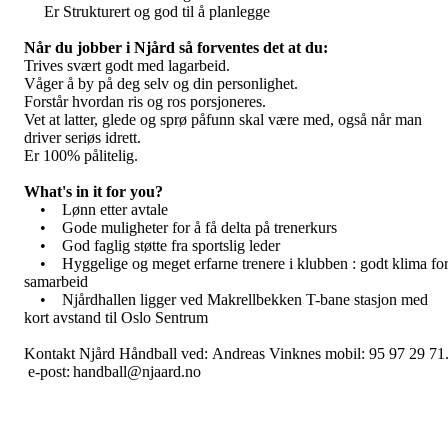
Er Strukturert og god til å planlegge
Når du jobber i Njård så forventes det at du:
Trives svært godt med lagarbeid.
Våger å by på deg selv og din personlighet.
Forstår hvordan ris og ros porsjoneres.
Vet at latter, glede og sprø påfunn skal være med, også når man
driver seriøs idrett.
Er 100% pålitelig.
What's in it for you?
• Lønn etter avtale
• Gode muligheter for å få delta på trenerkurs
• God faglig støtte fra sportslig leder
• Hyggelige og meget erfarne trenere i klubben : godt klima fo
samarbeid
• Njårdhallen ligger ved Makrellbekken T-bane stasjon med
kort avstand til Oslo Sentrum
Kontakt Njård Håndball ved: Andreas Vinknes mobil: 95 97 29 71
e-post: handball@njaard.no