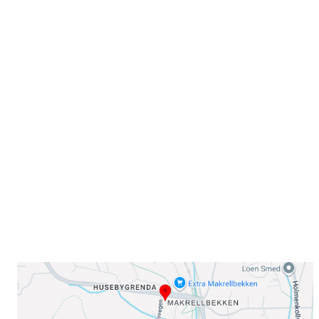
Velkommen til Njård
Sammen blir vi best!
Sørkedalsveien 106,
0378 Oslo
E-post: info@njaard.no
Telefon:
23 22 22 50
Organisasjonsnummer: 971435577
Her finner du oss