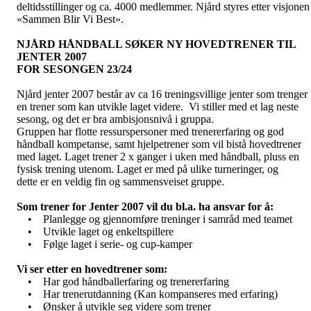
deltidsstillinger og ca. 4000 medlemmer. Njård styres etter visjonen
«Sammen Blir Vi Best».
NJÅRD HÅNDBALL SØKER NY HOVEDTRENER TIL
JENTER 2007
FOR SESONGEN 23/24
Njård jenter 2007 består av ca 16 treningsvillige jenter som trenger
en trener som kan utvikle laget videre. Vi stiller med et lag neste
sesong, og det er bra ambisjonsnivå i gruppa.
Gruppen har flotte ressurspersoner med trenererfaring og god
håndball kompetanse, samt hjelpetrener som vil bistå hovedtrener
med laget. Laget trener 2 x ganger i uken med håndball, pluss en
fysisk trening utenom. Laget er med på ulike turneringer, og
dette er en veldig fin og sammensveiset gruppe.
Som trener for Jenter 2007 vil du bl.a. ha ansvar for å:
• Planlegge og gjennomføre treninger i samråd med teamet
• Utvikle laget og enkeltspillere
• Følge laget i serie- og cup-kamper
Vi ser etter en hovedtrener som:
• Har god håndballerfaring og trenererfaring
• Har trenerutdanning (Kan kompanseres med erfaring)
• Ønsker å utvikle seg videre som trener