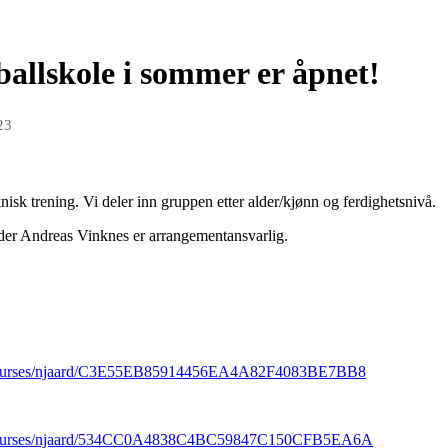
allskole i sommer er åpnet!
23
isk trening. Vi deler inn gruppen etter alder/kjønn og ferdighetsnivå.
leder Andreas Vinknes er arrangementansvarlig.
ng/courses/njaard/C3E55EB85914456EA4A82F4083BE7BB8
ng/courses/njaard/534CC0A4838C4BC59847C150CFB5EA6A