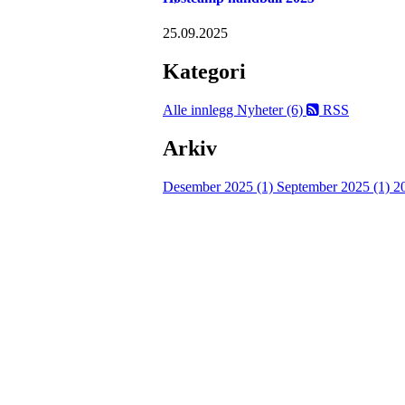
25.09.2025
Kategori
Alle innlegg
Nyheter (6)
RSS
Arkiv
Desember 2025 (1)
September 2025 (1)
2
Velkommen til Njård
Sammen blir vi best!
Sørkedalsveien 106,
0378 Oslo