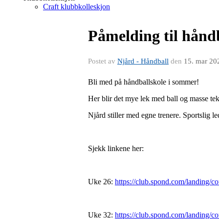
Craft klubbkolleskjon
Påmelding til håndb
Postet av
Njård - Håndball
den
15. mar 20
Bli med på håndballskole i sommer!
Her blir det mye lek med ball og masse tekn
Njård stiller med egne trenere. Sportslig 
Sjekk linkene her:
Uke 26:
https://club.spond.com/landi
Uke 32:
https://club.spond.com/landi