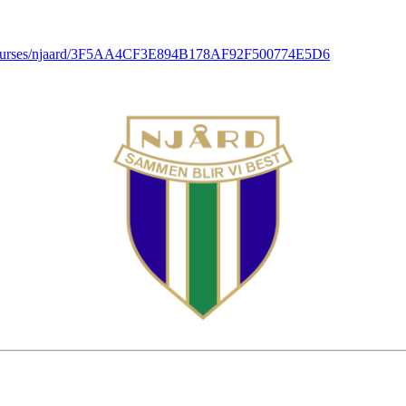
ng/courses/njaard/3F5AA4CF3E894B178AF92F500774E5D6