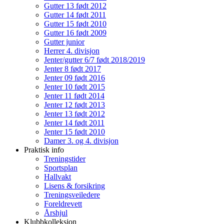
Gutter 13 født 2012
Gutter 14 født 2011
Gutter 15 født 2010
Gutter 16 født 2009
Gutter junior
Herrer 4. divisjon
Jenter/gutter 6/7 født 2018/2019
Jenter 8 født 2017
Jenter 09 født 2016
Jenter 10 født 2015
Jenter 11 født 2014
Jenter 12 født 2013
Jenter 13 født 2012
Jenter 14 født 2011
Jenter 15 født 2010
Damer 3. og 4. divisjon
Praktisk info
Treningstider
Sportsplan
Hallvakt
Lisens & forsikring
Treningsveiledere
Foreldrevett
Årshjul
Klubbkolleksjon