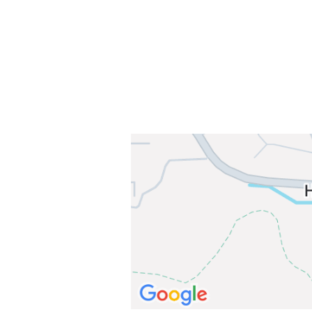
E-post: info@njaard.no
Telefon:
23 22 22 50
Organisasjonsnummer: 971435577
Her finner du oss