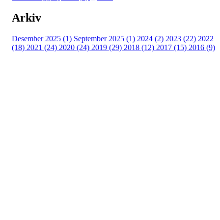
Arkiv
Desember 2025 (1)
September 2025 (1)
2024 (2)
2023 (22)
2022
(18)
2021 (24)
2020 (24)
2019 (29)
2018 (12)
2017 (15)
2016 (9)
Velkommen til Njård
Sammen blir vi best!
Sørkedalsveien 106,
0378 Oslo
E-post: info@njaard.no
Telefon:
23 22 22 50
Organisasjonsnummer: 971435577