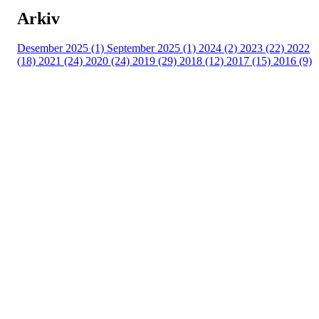
Arkiv
Desember 2025 (1)
September 2025 (1)
2024 (2)
2023 (22)
2022
(18)
2021 (24)
2020 (24)
2019 (29)
2018 (12)
2017 (15)
2016 (9)
Velkommen til Njård
Sammen blir vi best!
Sørkedalsveien 106,
0378 Oslo
E-post: info@njaard.no
Telefon:
23 22 22 50
Organisasjonsnummer: 971435577