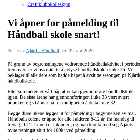
Craft klubbkolleskjon
Vi åpner for påmelding til
Håndball skole snart!
Postet av
Njård - Håndball
den
29. apr 2020
På grunn av begrensningene vedrørende håndballaktivitet i periode
fremover ser vi oss nødt til å avlyse håndballskolen i uke 26. Vi
beklager til alle dere som hadde håpet å avslutte sesongen på Njård
håndballskole.
Etter sommeren er vårt håp at vi kan gjennomføre håndballskole
igjen. De siste årene har gjennomføringen i uke 33 vært svært
populær, og vi åpner nå for muligheten å delta i uke 32.
Begge disse ukene legges ut for påmelding i begynnelsen av mai.
Håndballskolene er åpne for alle i alderen 8-12 år, fra mandag til
fredag, 9-15. Lunch er inkludert, og man kan få med seg Njårds
hvite treningst-shirt for 100kr ved påmelding.