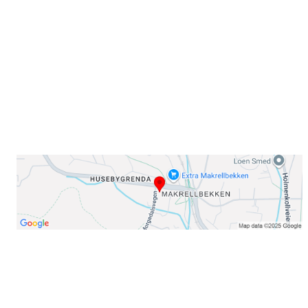
Sørkedalsveien 106,
0378 Oslo
E-post: info@njaard.no
Telefon:
23 22 22 50
Organisasjonsnummer: 971435577
Her finner du oss