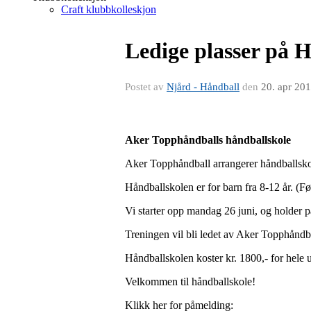
Craft klubbkolleskjon
Ledige plasser på 
Postet av
Njård - Håndball
den
20. apr 20
Aker Topphåndballs håndballskole
Aker Topphåndball arrangerer håndballskol
Håndballskolen er for barn fra 8-12 år. (F
Vi starter opp mandag 26 juni, og holder p
Treningen vil bli ledet av Aker Topphåndbal
Håndballskolen koster kr. 1800,- for hele uk
Velkommen til håndballskole!
Klikk her for påmelding: