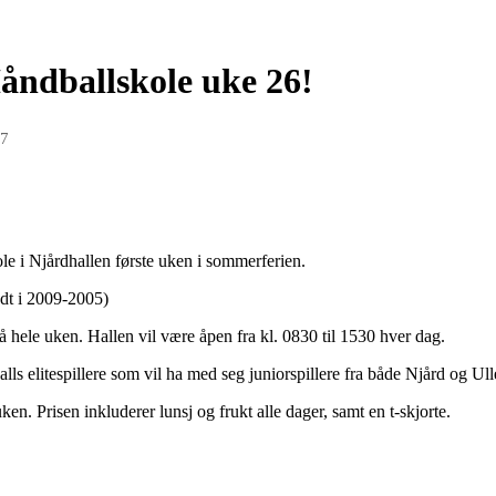
Håndballskole uke 26!
17
e i Njårdhallen første uken i sommerferien.
ødt i 2009-2005)
å hele uken. Hallen vil være åpen fra kl. 0830 til 1530 hver dag.
ls elitespillere som vil ha med seg juniorspillere fra både Njård og Ull
en. Prisen inkluderer lunsj og frukt alle dager, samt en t-skjorte.