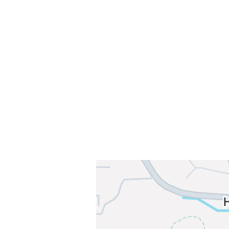
Velkommen til Njård
Sammen blir vi best!
Sørkedalsveien 106,
0378 Oslo
E-post: info@njaard.no
Telefon:
23 22 22 50
Organisasjonsnummer: 971435577
Her finner du oss