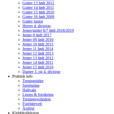
Gutter 13 født 2012
Gutter 14 født 2011
Gutter 15 født 2010
Gutter 16 født 2009
Gutter junior
Herrer 4. divisjon
Jenter/gutter 6/7 født 2018/2019
Jenter 8 født 2017
Jenter 09 født 2016
Jenter 10 født 2015
Jenter 11 født 2014
Jenter 12 født 2013
Jenter 13 født 2012
Jenter 14 født 2011
Jenter 15 født 2010
Damer 3. og 4. divisjon
Praktisk info
Treningstider
Sportsplan
Hallvakt
Lisens & forsikring
Treningsveiledere
Foreldrevett
Årshjul
Klubbkolleksjon