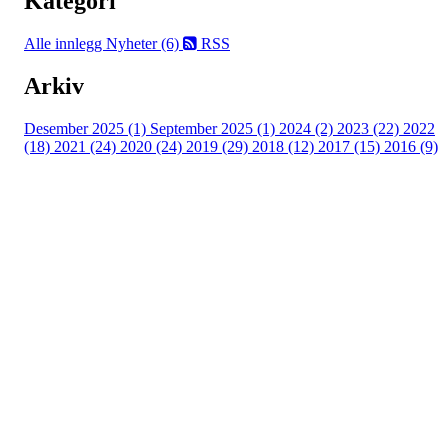
Kategori
Alle innlegg
Nyheter (6)
RSS
Arkiv
Desember 2025 (1)
September 2025 (1)
2024 (2)
2023 (22)
2022
(18)
2021 (24)
2020 (24)
2019 (29)
2018 (12)
2017 (15)
2016 (9)
Velkommen til Njård
Sammen blir vi best!
Sørkedalsveien 106,
0378 Oslo
E-post: info@njaard.no