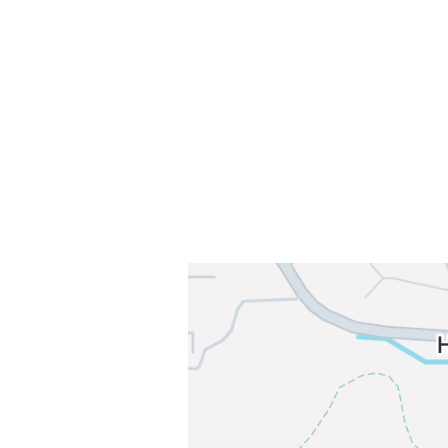
Sørkedalsveien 106,
0378 Oslo
E-post: info@njaard.no
Telefon:
23 22 22 50
Organisasjonsnummer: 971435577
Her finner du oss