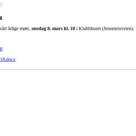
17
l
vårt årlige møte,
onsdag 8. mars kl. 18
i Klubbhuset (Jensmessveien).
df
018.docx