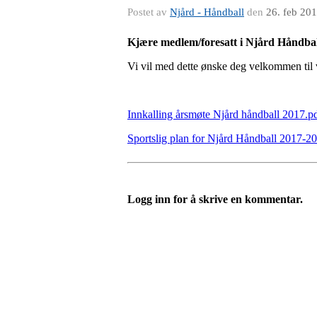
Postet av
Njård - Håndball
den
26. feb 20
Kjære medlem/foresatt i Njård Håndbal
Vi vil med dette ønske deg velkommen til 
Innkalling årsmøte Njård håndball 2017.p
Sportslig plan for Njård Håndball 2017-2
Logg inn for å skrive en kommentar.
Velkommen til Njård
Sammen blir vi best!