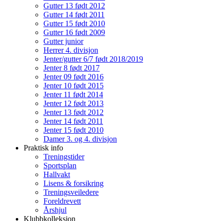
Gutter 13 født 2012
Gutter 14 født 2011
Gutter 15 født 2010
Gutter 16 født 2009
Gutter junior
Herrer 4. divisjon
Jenter/gutter 6/7 født 2018/2019
Jenter 8 født 2017
Jenter 09 født 2016
Jenter 10 født 2015
Jenter 11 født 2014
Jenter 12 født 2013
Jenter 13 født 2012
Jenter 14 født 2011
Jenter 15 født 2010
Damer 3. og 4. divisjon
Praktisk info
Treningstider
Sportsplan
Hallvakt
Lisens & forsikring
Treningsveiledere
Foreldrevett
Årshjul
Klubbkolleksjon