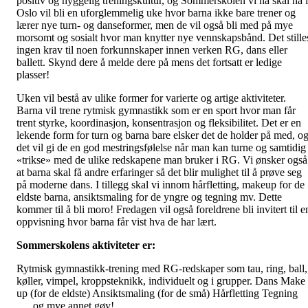
positiv og hyggelig treningskultur, og Sommerskolen vi nå skal ha i
Oslo vil bli en uforglemmelig uke hvor barna ikke bare trener og
lærer nye turn- og danseformer, men de vil også bli med på mye
morsomt og sosialt hvor man knytter nye vennskapsbånd. Det stille
ingen krav til noen forkunnskaper innen verken RG, dans eller
ballett. Skynd dere å melde dere på mens det fortsatt er ledige
plasser!
Uken vil bestå av ulike former for varierte og artige aktiviteter.
Barna vil trene rytmisk gymnastikk som er en sport hvor man får
trent styrke, koordinasjon, konsentrasjon og fleksibilitet. Det er en
lekende form for turn og barna bare elsker det de holder på med, o
det vil gi de en god mestringsfølelse når man kan turne og samtidig
«trikse» med de ulike redskapene man bruker i RG. Vi ønsker også
at barna skal få andre erfaringer så det blir mulighet til å prøve seg
på moderne dans. I tillegg skal vi innom hårfletting, makeup for de
eldste barna, ansiktsmaling for de yngre og tegning mv. Dette
kommer til å bli moro! Fredagen vil også foreldrene bli invitert til e
oppvisning hvor barna får vist hva de har lært.
Sommerskolens aktiviteter er:
Rytmisk gymnastikk-trening med RG-redskaper som tau, ring, ball,
køller, vimpel, kroppsteknikk, individuelt og i grupper. Dans Make
up (for de eldste) Ansiktsmaling (for de små) Hårfletting Tegning
..... og mye annet gøy!