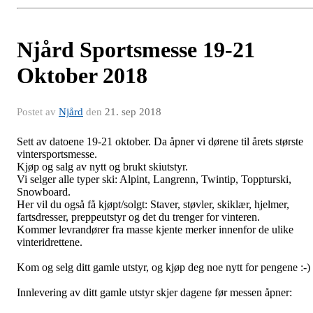
Njård Sportsmesse 19-21
Oktober 2018
Postet av
Njård
den
21. sep 2018
Sett av datoene 19-21 oktober. Da åpner vi dørene til årets største
vintersportsmesse.
Kjøp og salg av nytt og brukt skiutstyr.
Vi selger alle typer ski: Alpint, Langrenn, Twintip, Toppturski,
Snowboard.
Her vil du også få kjøpt/solgt: Staver, støvler, skiklær, hjelmer,
fartsdresser, preppeutstyr og det du trenger for vinteren.
Kommer levrandører fra masse kjente merker innenfor de ulike
vinteridrettene.
Kom og selg ditt gamle utstyr, og kjøp deg noe nytt for pengene :-)
Innlevering av ditt gamle utstyr skjer dagene før messen åpner: