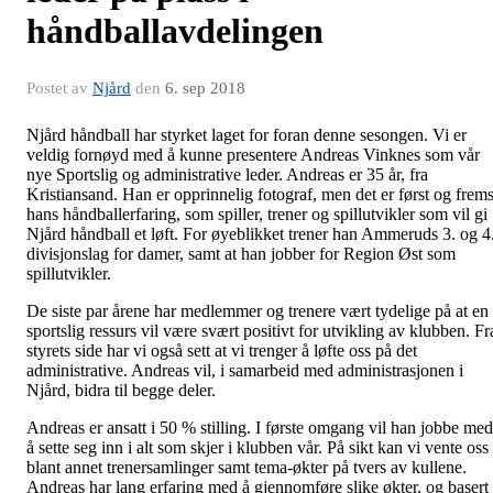
håndballavdelingen
Postet av
Njård
den
6. sep 2018
Njård håndball har styrket laget for foran denne sesongen. Vi er
veldig fornøyd med å kunne presentere Andreas Vinknes som vår
nye Sportslig og administrative leder. Andreas er 35 år, fra
Kristiansand. Han er opprinnelig fotograf, men det er først og frems
hans håndballerfaring, som spiller, trener og spillutvikler som vil gi
Njård håndball et løft. For øyeblikket trener han Ammeruds 3. og 4
divisjonslag for damer, samt at han jobber for Region Øst som
spillutvikler.
De siste par årene har medlemmer og trenere vært tydelige på at en
sportslig ressurs vil være svært positivt for utvikling av klubben. Fr
styrets side har vi også sett at vi trenger å løfte oss på det
administrative. Andreas vil, i samarbeid med administrasjonen i
Njård, bidra til begge deler.
Andreas er ansatt i 50 % stilling. I første omgang vil han jobbe med
å sette seg inn i alt som skjer i klubben vår. På sikt kan vi vente oss
blant annet trenersamlinger samt tema-økter på tvers av kullene.
Andreas har lang erfaring med å gjennomføre slike økter, og basert