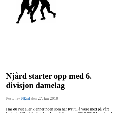
Njård starter opp med 6.
divisjon damelag
Postet av
Njård
den
27. jun 2018
Har du lyst eller kjenner noen som har lyst til å være med på vårt