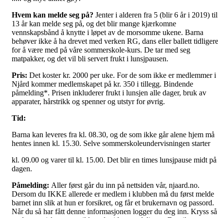
Hvem kan melde seg på?
Jenter i alderen fra 5 (blir 6 år i 2019) til
13 år kan melde seg på, og det blir mange kjærkomne
vennskapsbånd å knytte i løpet av de morsomme ukene. Barna
behøver ikke å ha drevet med verken RG, dans eller ballett tidliger
for å være med på våre sommerskole-kurs. De tar med seg
matpakker, og det vil bli servert frukt i lunsjpausen.
Pris:
Det koster kr. 2000 per uke. For de som ikke er medlemmer i
Njård kommer medlemskapet på kr. 350 i tillegg. Bindende
påmelding*. Prisen inkluderer frukt i lunsjen alle dager, bruk av
apparater, hårstrikk og spenner og utstyr for øvrig.
Tid:
Barna kan leveres fra kl. 08.30, og de som ikke går alene hjem må
hentes innen kl. 15.30. Selve sommerskoleundervisningen starter
kl. 09.00 og varer til kl. 15.00. Det blir en times lunsjpause midt på
dagen.
Påmelding:
Aller først går du inn på nettsiden vår, njaard.no.
Dersom du IKKE allerede er medlem i klubben må du først melde
barnet inn slik at hun er forsikret, og får et brukernavn og passord.
Når du så har fått denne informasjonen logger du deg inn. Kryss så