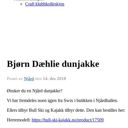
Craft klubbkolleskjon
Bjørn Dæhlie dunjakke
Postet av
Njård
den
14. des 2018
Ønsker du en Njård dunjakke?
Vi har fremdeles noen igjen fra Swix i butikken i Njårdhallen.
Ellers tilbyr Bull Ski og Kajakk tilbyr dette. Den kan bestilles her:
Herremodell:
https://bull-ski-kajakk.no/product/17509