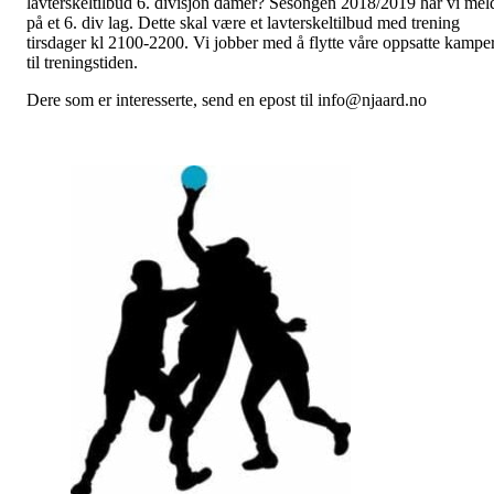
lavterskeltilbud 6. divisjon damer? Sesongen 2018/2019 har vi mel
på et 6. div lag. Dette skal være et lavterskeltilbud med trening
tirsdager kl 2100-2200. Vi jobber med å flytte våre oppsatte kampe
til treningstiden.
Dere som er interesserte, send en epost til info@njaard.no