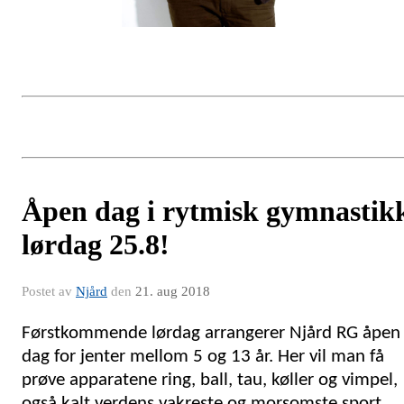
Åpen dag i rytmisk gymnastik
lørdag 25.8!
Postet av
Njård
den
21. aug 2018
Førstkommende lørdag arrangerer Njård RG åpen
dag for jenter mellom 5 og 13 år. Her vil man få
prøve apparatene ring, ball, tau, køller og vimpel,
også kalt verdens vakreste og morsomste sport.