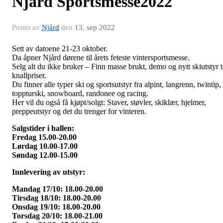
Njård Sportsmesse2022
Postet av
Njård
den
13. sep 2022
Sett av datoene 21-23 oktober.
Da åpner Njård dørene til årets feteste vintersportsmesse.
Selg alt du ikke bruker – Finn masse brukt, demo og nytt skiutstyr t
knallpriser.
Du finner alle typer ski og sportsutstyr fra alpint, langrenn, twintip,
toppturski, snowboard, randonee og racing.
Her vil du også få kjøpt/solgt: Staver, støvler, skiklær, hjelmer,
preppeutstyr og det du trenger for vinteren.
Salgstider i hallen:
Fredag 15.00-20.00
Lørdag 10.00-17.00
Søndag 12.00-15.00
Innlevering av utstyr:
Mandag 17/10: 18.00-20.00
Tirsdag 18/10: 18.00-20.00
Onsdag 19/10: 18.00-20.00
Torsdag 20/10: 18.00-21.00