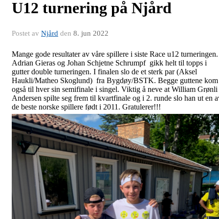
U12 turnering på Njård
Postet av
Njård
den
8. jun 2022
Mange gode resultater av våre spillere i siste Race u12 turneringen.
Adrian Gieras og Johan Schjetne Schrumpf gikk helt til topps i
gutter double turneringen. I finalen slo de et sterk par (Aksel
Haukli/Matheo Skoglund) fra Bygdøy/BSTK. Begge guttene kom
også til hver sin semifinale i singel. Viktig å neve at William Grønli
Andersen spilte seg frem til kvartfinale og i 2. runde slo han ut en a
de beste norske spillere født i 2011. Gratulerer!!!