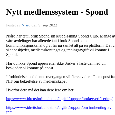
Nytt medlemssystem - Spond
Postet av
Njård
den
9. sep 2022
Njård har tatt i bruk Spond sin klubbløsning Spond Club. Mange a
våre avdelinger har allerede tatt i bruk Spond som
kommunikasjonskanal og vi får nå samlet alt på en plattform. Det vi
si at beskjeder, medlemskontinget og treningsavgift vil komme i
Spond.
Har du ikke Spond appen eller ikke ønsker å laste den ned vil
beskjeder ol komme på epost.
I forbindelse med denne overgangen vil flere av dere få en epost fr
NIF om bekreftelse av medlemskapet.
Hvorfor dere må det kan dere lese om her:
https://www.idrettsforbundet.no/digital/support/brukerverifisering/
https://www.idrettsforbundet.no/digital/support/om-innhenting-av-
fnr/