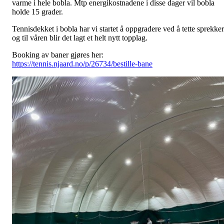
varme i hele bobla. Mtp energikostnadene i disse dager vil bobla
holde 15 grader.
Tennisdekket i bobla har vi startet å oppgradere ved å tette sprekker
og til våren blir det lagt et helt nytt topplag.
Booking av baner gjøres her:
https://tennis.njaard.no/p/26734/bestille-bane