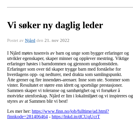
Vi søker ny daglig leder
Postet av
Njård
den
21. nov 2022
I Njård møtes tusenvis av barn og unge som bygger erfaringer og
utvikler egenskaper, skaper minner og opplever mestring. Viktige
erfaringer høstes i barndommen og gjennom ungdomstiden.
Erfaringer som over tid skaper trygge barn med forståelse for
hverdagens opp- og nedturer, med drakta som samlingspunkt.
Åtte grener og fire innendørs-arenaer. Inne som ute. Sommer som
vinter. Resultatet er større enn idrett og sportslige prestasjoner.
Sammen skaper vi toleranse og samhørighet og vi forsøker å
motvirke utenforskap. Njård er lim i lokalmiljøet og vi inspireres og
styres av at Sammen blir vi best!
Les mer her:
https://www.finn.no/job/fulltime/ad.html?
finnkode=281406464
-
https://lnkd.in/dCUqUcrT