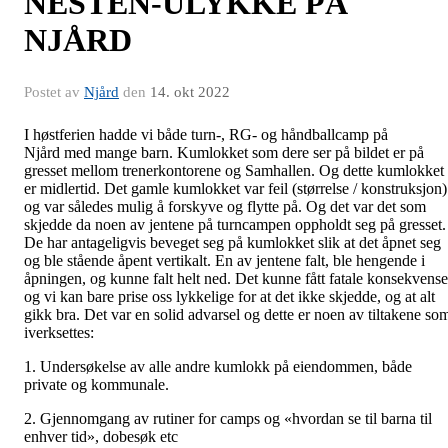
NESTEN-ULYKKE PÅ
NJÅRD
Postet av
Njård
den
14. okt 2022
I høstferien hadde vi både turn-, RG- og håndballcamp på
Njård med mange barn. Kumlokket som dere ser på bildet er på
gresset mellom trenerkontorene og Samhallen. Og dette kumlokket
er midlertid. Det gamle kumlokket var feil (størrelse / konstruksjon)
og var således mulig å forskyve og flytte på. Og det var det som
skjedde da noen av jentene på turncampen oppholdt seg på gresset.
De har antageligvis beveget seg på kumlokket slik at det åpnet seg
og ble stående åpent vertikalt. En av jentene falt, ble hengende i
åpningen, og kunne falt helt ned. Det kunne fått fatale konsekvense
og vi kan bare prise oss lykkelige for at det ikke skjedde, og at alt
gikk bra. Det var en solid advarsel og dette er noen av tiltakene so
iverksettes:
1. Undersøkelse av alle andre kumlokk på eiendommen, både
private og kommunale.
2. Gjennomgang av rutiner for camps og «hvordan se til barna til
enhver tid», dobesøk etc