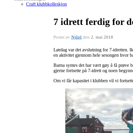
Craft klubbkolleskjon
7 idrett ferdig for
Postet av
Njård
den
2. mai 2018
Lørdag var det avslutning for 7-idretten. I
en aktivitet gjennom hele sesongen hvor ba
Barna syntes det har vært gøy å få prøve bå
gjerne fortsette på 7-idrett og noen begynn
Om vi får kapasitet i klubben vil vi fortse