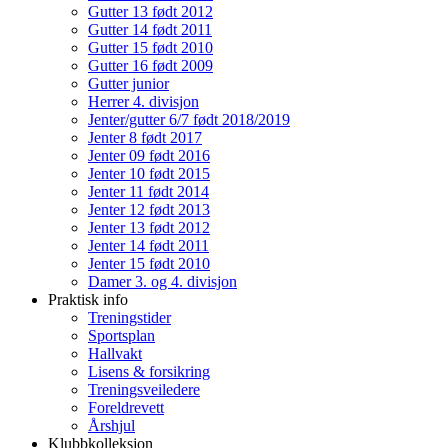
Gutter 13 født 2012
Gutter 14 født 2011
Gutter 15 født 2010
Gutter 16 født 2009
Gutter junior
Herrer 4. divisjon
Jenter/gutter 6/7 født 2018/2019
Jenter 8 født 2017
Jenter 09 født 2016
Jenter 10 født 2015
Jenter 11 født 2014
Jenter 12 født 2013
Jenter 13 født 2012
Jenter 14 født 2011
Jenter 15 født 2010
Damer 3. og 4. divisjon
Praktisk info
Treningstider
Sportsplan
Hallvakt
Lisens & forsikring
Treningsveiledere
Foreldrevett
Årshjul
Klubbkolleksjon