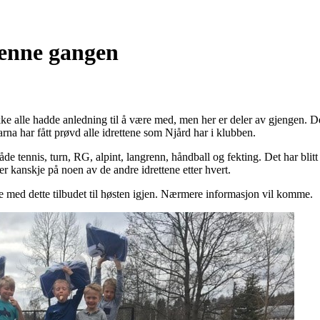
 denne gangen
kke alle hadde anledning til å være med, men her er deler av gjengen. Det
rna har fått prøvd alle idrettene som Njård har i klubben.
de tennis, turn, RG, alpint, langrenn, håndball og fekting. Det har blitt 
er kanskje på noen av de andre idrettene etter hvert.
tte med dette tilbudet til høsten igjen. Nærmere informasjon vil komme.