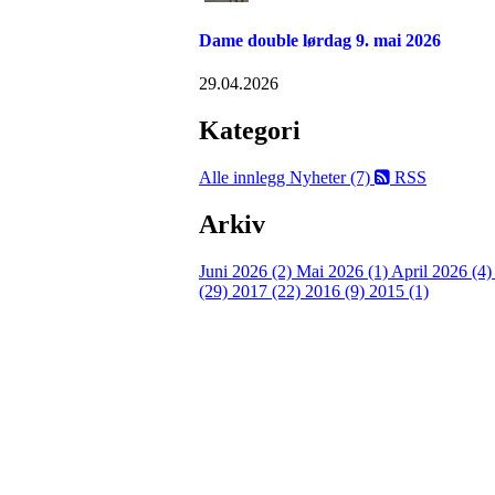
Dame double lørdag 9. mai 2026
29.04.2026
Kategori
Alle innlegg
Nyheter (7)
RSS
Arkiv
Juni 2026 (2)
Mai 2026 (1)
April 2026 (4
(29)
2017 (22)
2016 (9)
2015 (1)
Velkommen til Njård
Sammen blir vi best!