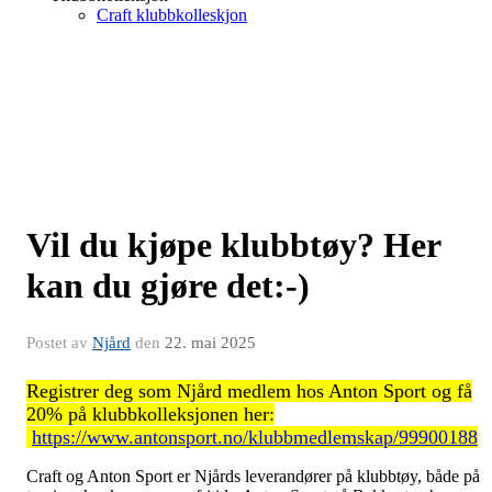
Craft klubbkolleskjon
Vil du kjøpe klubbtøy? Her
kan du gjøre det:-)
Postet av
Njård
den
22. mai 2025
Registrer deg som Njård medlem hos Anton Sport og få
20% på klubbkolleksjonen her:
https://www.antonsport.no/klubbmedlemskap/99900188
Craft og Anton Sport er Njårds leverandører på klubbtøy, både på