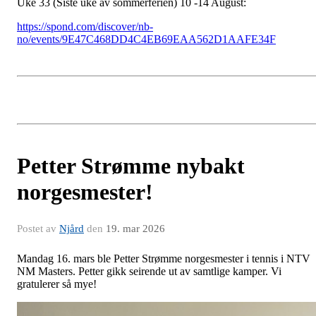
Uke 33 (Siste uke av sommerferien) 10 -14 August:
https://spond.com/discover/nb-
no/events/9E47C468DD4C4EB69EAA562D1AAFE34F
Petter Strømme nybakt
norgesmester!
Postet av
Njård
den
19. mar 2026
Mandag 16. mars ble Petter Strømme norgesmester i tennis i NTV
NM Masters. Petter gikk seirende ut av samtlige kamper. Vi
gratulerer så mye!