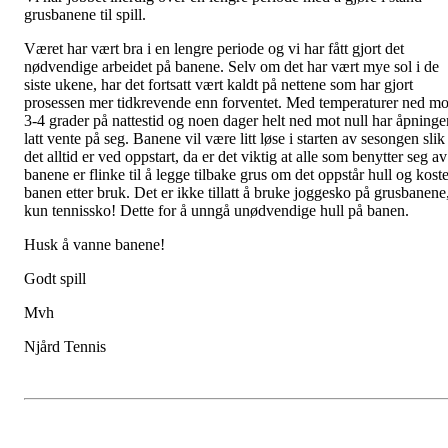
grusbanene til spill.
Været har vært bra i en lengre periode og vi har fått gjort det
nødvendige arbeidet på banene. Selv om det har vært mye sol i de
siste ukene, har det fortsatt vært kaldt på nettene som har gjort
prosessen mer tidkrevende enn forventet. Med temperaturer ned mo
3-4 grader på nattestid og noen dager helt ned mot null har åpninge
latt vente på seg. Banene vil være litt løse i starten av sesongen slik
det alltid er ved oppstart, da er det viktig at alle som benytter seg av
banene er flinke til å legge tilbake grus om det oppstår hull og koste
banen etter bruk. Det er ikke tillatt å bruke joggesko på grusbanene
kun tennissko! Dette for å unngå unødvendige hull på banen.
Husk å vanne banene!
Godt spill
Mvh
Njård Tennis