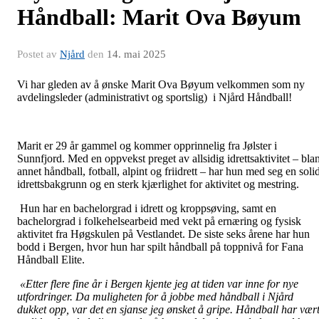
Håndball: Marit Ova Bøyum
Postet av
Njård
den
14. mai 2025
Vi har gleden av å ønske Marit Ova Bøyum velkommen som ny
avdelingsleder (administrativt og sportslig) i Njård Håndball!
Marit er 29 år gammel og kommer opprinnelig fra Jølster i
Sunnfjord. Med en oppvekst preget av allsidig idrettsaktivitet – blan
annet håndball, fotball, alpint og friidrett – har hun med seg en soli
idrettsbakgrunn og en sterk kjærlighet for aktivitet og mestring.
Hun har en bachelorgrad i idrett og kroppsøving, samt en
bachelorgrad i folkehelsearbeid med vekt på ernæring og fysisk
aktivitet fra Høgskulen på Vestlandet. De siste seks årene har hun
bodd i Bergen, hvor hun har spilt håndball på toppnivå for Fana
Håndball Elite.
«Etter flere fine år i Bergen kjente jeg at tiden var inne for nye
utfordringer. Da muligheten for å jobbe med håndball i Njård
dukket opp, var det en sjanse jeg ønsket å gripe. Håndball har vær