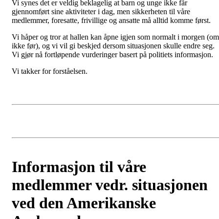
medlemmer vedr. situasjonen
ved den Amerikanske
Ambassaden
Postet av
Njård
den
8. mar 2026
På bakgrunn av hendelsen hos den Amerikanske Ambassaden har v
valgt å holde hallen stengt i dag. Vi har valgt å følge et føre-var-
prinsipp, da situasjonen både har vært reell og har skapt utrygghet
for mange. Dette tar vi på største alvor.
Vi synes det er veldig beklagelig at barn og unge ikke får
gjennomført sine aktiviteter i dag, men sikkerheten til våre
medlemmer, foresatte, frivillige og ansatte må alltid komme først.
Vi håper og tror at hallen kan åpne igjen som normalt i morgen (om
ikke før), og vi vil gi beskjed dersom situasjonen skulle endre seg.
Vi gjør nå fortløpende vurderinger basert på politiets informasjon.
Vi takker for forståelsen.