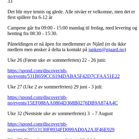
33
Det blir mye tennis og glede. Alle nivåer er velkomne, men det er
flest spillere fra 6-12 år
Campene går fra 09:00 - 15:00 mandag til fredag, med levering og
henting fra 08:30 - 15:30.
Påmeldingen er nå åpen for medlemmer av Njård (er du ikke
medlem men ønsker å delta ta kontakt på
janken@njaard.no
)
Uke 26 (Første uke av sommerferien) 22 - 26 juni:
https://spond.com/discover/nb-
no/events/531B659CC6194DABA5F42D7CFAA51E22
Uke 27 (Uke 2 av sommerferien) 29 juni - 3 juli:
https://spond.com/discover/nb-
no/events/15EF088AA0804D368B0276DB9A874A4C
Uke 32 (Nestsiste uke av sommerferien) 3 - 7 August
https://spond.com/discover/nb-
no/events/39513130F8934FD099AD0A2A3F46E929