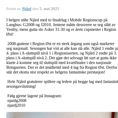
Postet av
Njård
den
5. mai 2025
I helgen stilte Njård med to finalelag i Mobile Regionscup på
Langhus: G2008 og J2010. Jentene måtte dessverre se seg slått av
Vestby, mens gutta slo Asker 31-30 og er årets cupmester i Region
Øst!
2008-guttene i Region Øst er en sterk årgang som også markerer
seg nasjonalt. Sesongen har vist at alle kan slå alle. Njård 1 endte p
4. plass i A-sluttspill nivå 1 i Regionsserien, og Njård 2 endte på 3.
plass i A-sluttspill nivå 2. Det gjør det selvsagt litt surt at gutta ikke
klarte å komme seg til sluttspill med kvartfinaler i den nasjonale
Bringserien. Der er det imidlertid med 4 lag fra Region Øst. Derfor
står det ekstra stor respekt av helgens fantastiske prestasjon!
Hele Njård gratulerer spillere og ledere på begge lag med fantastis
sesongavslutning!
Følg gjerne lagene på Instagram:
njardg2008
njardj2010