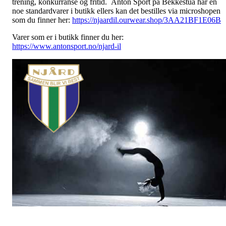
trening, konkurranse og fritid. Anton Sport på Bekkestua har en
noe standardvarer i butikk ellers kan det bestilles via microshopen
som du finner her:
https://njaardil.ourwear.shop/3AA21BF1E06B
Varer som er i butikk finner du her:
https://www.antonsport.no/njard-il