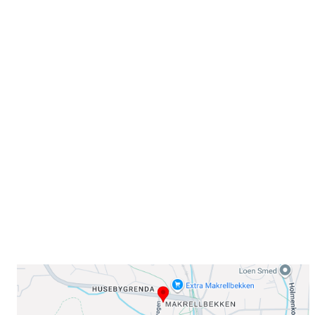
Velkommen til Njård
Sammen blir vi best!
Sørkedalsveien 106,
0378 Oslo
E-post: info@njaard.no
Telefon:
23 22 22 50
Organisasjonsnummer: 971435577
Her finner du oss