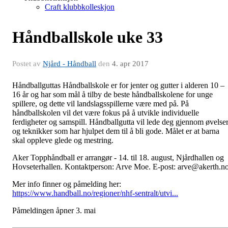
Craft klubbkolleskjon
Håndballskole uke 33
Postet av
Njård - Håndball
den
4. apr 2017
Håndballguttas Håndballskole er for jenter og gutter i alderen 10 –
16 år og har som mål å tilby de beste håndballskolene for unge
spillere, og dette vil landslagsspillerne være med på. På
håndballskolen vil det være fokus på å utvikle individuelle
ferdigheter og samspill. Håndballgutta vil lede deg gjennom øvelse
og teknikker som har hjulpet dem til å bli gode. Målet er at barna
skal oppleve glede og mestring.
Aker Topphåndball er arrangør - 14. til 18. august, Njårdhallen og
Hovseterhallen. Kontaktperson: Arve Moe. E-post: arve@akerth.n
Mer info finner og påmelding her:
https://www.handball.no/regioner/nhf-sentralt/utvi...
Påmeldingen åpner 3. mai