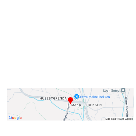
Sammen blir vi best!
Sørkedalsveien 106,
0378 Oslo
E-post: info@njaard.no
Telefon:
23 22 22 50
Organisasjonsnummer: 971435577
Her finner du oss