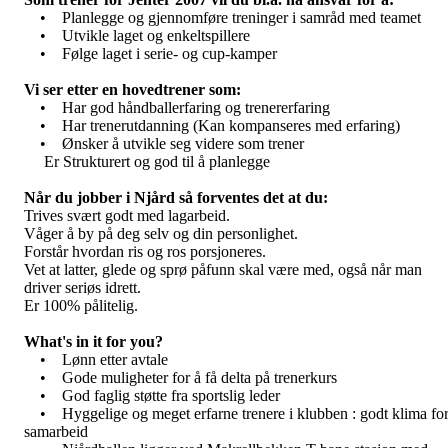
• Planlegge og gjennomføre treninger i samråd med teamet
• Utvikle laget og enkeltspillere
• Følge laget i serie- og cup-kamper
Vi ser etter en hovedtrener som:
• Har god håndballerfaring og trenererfaring
• Har trenerutdanning (Kan kompanseres med erfaring)
• Ønsker å utvikle seg videre som trener
Er Strukturert og god til å planlegge
Når du jobber i Njård så forventes det at du:
Trives svært godt med lagarbeid.
Våger å by på deg selv og din personlighet.
Forstår hvordan ris og ros porsjoneres.
Vet at latter, glede og sprø påfunn skal være med, også når man
driver seriøs idrett.
Er 100% pålitelig.
What's in it for you?
• Lønn etter avtale
• Gode muligheter for å få delta på trenerkurs
• God faglig støtte fra sportslig leder
• Hyggelige og meget erfarne trenere i klubben : godt klima fo
samarbeid