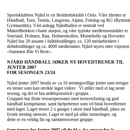
Sportsklubben Njård er en fleridrettsklubb i Oslo. Våre idretter er
Håndball, Turn, Tennis, Langrenn, Alpint, Fekting og RG (Rytmis
Gymnastikk). Vårt anlegg Njårdhallen er sentralt ved
Makrellbekken t-bane stasjon, og våre typiske medlemsområder er
Smestad, Holmen, Røa, Holmenkollen, Montebello og Hovseter.
Njård har 20 ansatte i fulltidsstillinger, ca. 120 medarbeidere i
deltidsstillinger og ca. 4000 medlemmer. Njård styres etter visjonen
«Sammen Blir Vi Best».
NJÅRD HÅNDBALL SØKER NY HOVEDTRENER TIL
JENTER 2007
FOR SESONGEN 23/24
Njård jenter 2007 består av ca 16 treningsvillige jenter som trenger
en trener som kan utvikle laget videre. Vi stiller med et lag neste
sesong, og det er bra ambisjonsnivå i gruppa.
Gruppen har flotte ressurspersoner med trenererfaring og god
håndball kompetanse, samt hjelpetrener som vil bistå hovedtrener
med laget. Laget trener 2 x ganger i uken med håndball, pluss en
fysisk trening utenom. Laget er med på ulike turneringer, og
dette er en veldig fin og sammensveiset gruppe.
Som trener for Jenter 2007 vil du bl.a. ha ansvar for å: