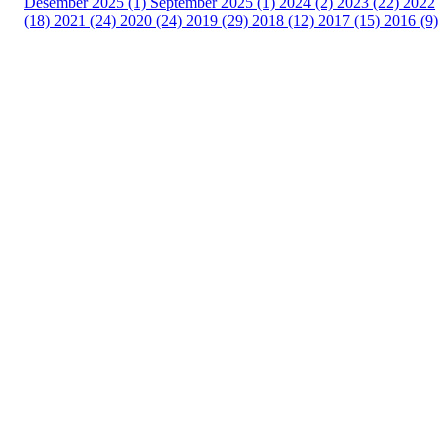
Desember 2025 (1)
September 2025 (1)
2024 (2)
2023 (22)
2022
(18)
2021 (24)
2020 (24)
2019 (29)
2018 (12)
2017 (15)
2016 (9)
Velkommen til Njård
Sammen blir vi best!
Sørkedalsveien 106,
0378 Oslo
E-post: info@njaard.no
Telefon:
23 22 22 50
Organisasjonsnummer: 971435577
Her finner du oss