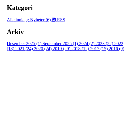
Kategori
Alle innlegg
Nyheter (6)
RSS
Arkiv
Desember 2025 (1)
September 2025 (1)
2024 (2)
2023 (22)
2022
(18)
2021 (24)
2020 (24)
2019 (29)
2018 (12)
2017 (15)
2016 (9)
Velkommen til Njård
Sammen blir vi best!
Sørkedalsveien 106,
0378 Oslo