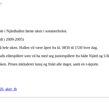
17
e i Njårdhallen første uken i sommerferien.
ødt i 2009-2005)
å hele uken. Hallen vil være åpen fra kl. 0830 til 1530 hver dag.
ls elitespillere som vil ha med seg juniorspillere fra både Njård og Ull
en. Prisen inkluderer lunsj og frukt alle dager, samt en t-skjorte.
e26_aker_th