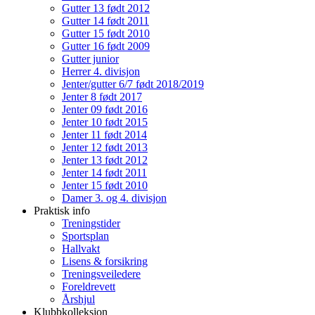
Gutter 13 født 2012
Gutter 14 født 2011
Gutter 15 født 2010
Gutter 16 født 2009
Gutter junior
Herrer 4. divisjon
Jenter/gutter 6/7 født 2018/2019
Jenter 8 født 2017
Jenter 09 født 2016
Jenter 10 født 2015
Jenter 11 født 2014
Jenter 12 født 2013
Jenter 13 født 2012
Jenter 14 født 2011
Jenter 15 født 2010
Damer 3. og 4. divisjon
Praktisk info
Treningstider
Sportsplan
Hallvakt
Lisens & forsikring
Treningsveiledere
Foreldrevett
Årshjul
Klubbkolleksjon