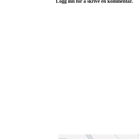
Logg inn for å skrive en kommentar.
Velkommen til Njård
Sammen blir vi best!
Sørkedalsveien 106,
0378 Oslo
E-post: info@njaard.no
Telefon:
23 22 22 50
Organisasjonsnummer: 971435577
Her finner du oss