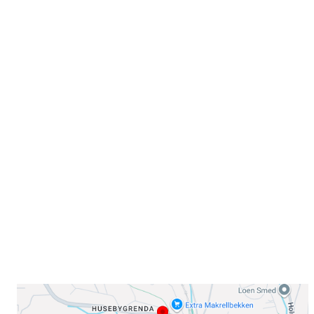
Velkommen til Njård
Sammen blir vi best!
Sørkedalsveien 106,
0378 Oslo
E-post: info@njaard.no
Telefon:
23 22 22 50
Organisasjonsnummer: 971435577
Her finner du oss