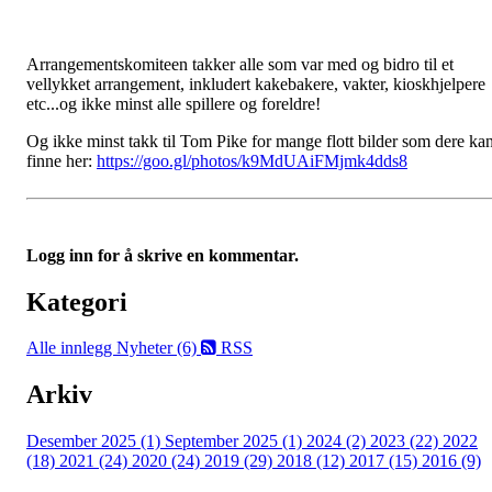
Arrangementskomiteen takker alle som var med og bidro til et
vellykket arrangement, inkludert kakebakere, vakter, kioskhjelpere
etc...og ikke minst alle spillere og foreldre!
Og ikke minst takk til Tom Pike for mange flott bilder som dere ka
finne her:
https://goo.gl/photos/k9MdUAiFMjmk4dds8
Logg inn for å skrive en kommentar.
Kategori
Alle innlegg
Nyheter (6)
RSS
Arkiv
Desember 2025 (1)
September 2025 (1)
2024 (2)
2023 (22)
2022
(18)
2021 (24)
2020 (24)
2019 (29)
2018 (12)
2017 (15)
2016 (9)