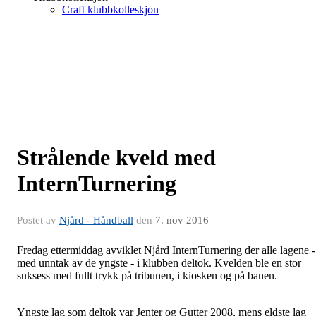
Craft klubbkolleskjon
Strålende kveld med
InternTurnering
Postet av
Njård - Håndball
den
7. nov 2016
Fredag ettermiddag avviklet Njård InternTurnering der alle lagene -
med unntak av de yngste - i klubben deltok. Kvelden ble en stor
suksess med fullt trykk på tribunen, i kiosken og på banen.
Yngste lag som deltok var Jenter og Gutter 2008, mens eldste lag