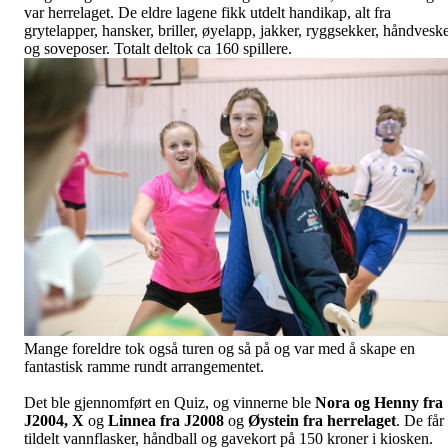
var herrelaget. De eldre lagene fikk utdelt handikap, alt fra
grytelapper, hansker, briller, øyelapp, jakker, ryggsekker, håndvesk
og soveposer. Totalt deltok ca 160 spillere.
Mange foreldre tok også turen og så på og var med å skape en
fantastisk ramme rundt arrangementet.
Det ble gjennomført en Quiz, og vinnerne ble
Nora og Henny fra
J2004, X
og
Linnea fra J2008
og
Øystein fra herrelaget
. De får
tildelt vannflasker, håndball og gavekort på 150 kroner i kiosken.