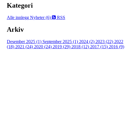
Kategori
Alle innlegg
Nyheter (6)
RSS
Arkiv
Desember 2025 (1)
September 2025 (1)
2024 (2)
2023 (22)
2022
(18)
2021 (24)
2020 (24)
2019 (29)
2018 (12)
2017 (15)
2016 (9)
Velkommen til Njård
Sammen blir vi best!
Sørkedalsveien 106,
0378 Oslo
E-post: info@njaard.no