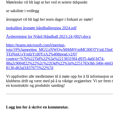
Møtelenke vil bli lagt ut her ved et senere tidspunkt
se saksliste i vedlegg
årsrapport vil bli lagt her noen dager i forkant av møte!
innkalling årsmøte håndballgruppa 2024.pdf
Årsberetning for Njård Håndball 2023-24 (002).docx
https://teams.microsoft.com/l/meetup-
join/19%3ameeting_MGUzNWQwMjItMjVmMC00OTVmLTlm
TEtNmUxYmIzYzI0YzA2%40thread.v2/0?
context=%7b%22Tid%22%3a%22138319f4-d935-4a6f-bf74-
88a2c9004f22%22%2c%22Oid%22%3a%2251783c8d-340e-4443
8136-d63af1837675%22%7d
Vi oppfordrer alle medlemmer til å møte opp for å få informasjon 
klubbens drift og være med på å ta viktige avgjørelser. Vi ser frem t
en konstruktiv og produktiv samling!
Logg inn for å skrive en kommentar.