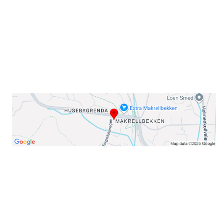
E-post: info@njaard.no
Telefon:
23 22 22 50
Organisasjonsnummer: 971435577
Her finner du oss