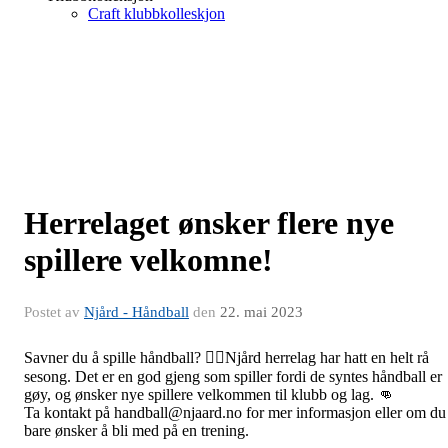
Craft klubbkolleskjon
Herrelaget ønsker flere nye
spillere velkomne!
Postet av
Njård - Håndball
den
22. mai 2023
Savner du å spille håndball? 🤾‍♂️Njård herrelag har hatt en helt rå
sesong. Det er en god gjeng som spiller fordi de syntes håndball er
gøy, og ønsker nye spillere velkommen til klubb og lag. 👊
Ta kontakt på handball@njaard.no for mer informasjon eller om du
bare ønsker å bli med på en trening.