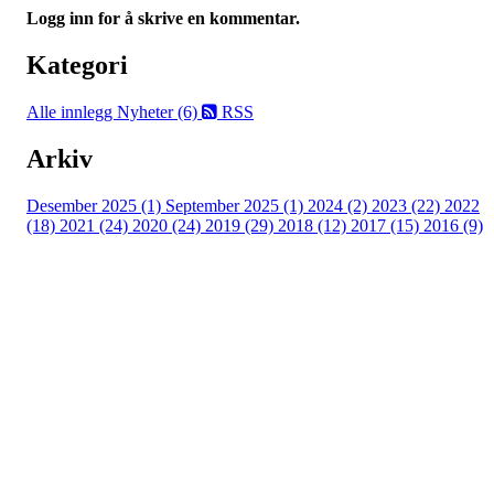
Logg inn for å skrive en kommentar.
Kategori
Alle innlegg
Nyheter (6)
RSS
Arkiv
Desember 2025 (1)
September 2025 (1)
2024 (2)
2023 (22)
2022
(18)
2021 (24)
2020 (24)
2019 (29)
2018 (12)
2017 (15)
2016 (9)
Velkommen til Njård
Sammen blir vi best!
Sørkedalsveien 106,
0378 Oslo