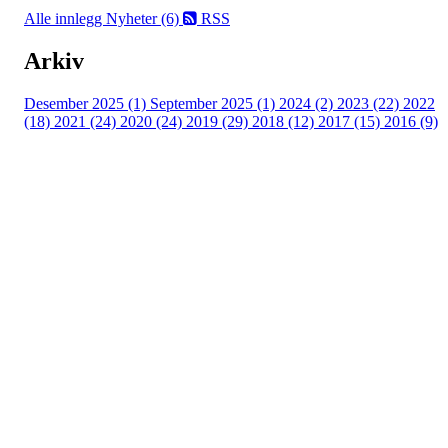
Alle innlegg
Nyheter (6)
RSS
Arkiv
Desember 2025 (1)
September 2025 (1)
2024 (2)
2023 (22)
2022
(18)
2021 (24)
2020 (24)
2019 (29)
2018 (12)
2017 (15)
2016 (9)
Velkommen til Njård
Sammen blir vi best!
Sørkedalsveien 106,
0378 Oslo
E-post: info@njaard.no
Telefon:
23 22 22 50