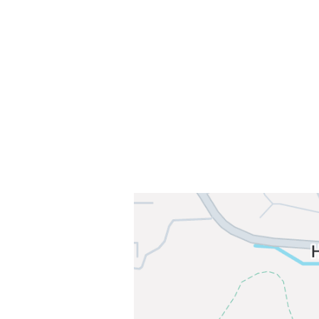
Sammen blir vi best!
Sørkedalsveien 106,
0378 Oslo
E-post: info@njaard.no
Telefon:
23 22 22 50
Organisasjonsnummer: 971435577
Her finner du oss