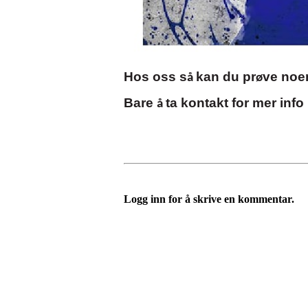
Hos oss s
kan
du
pr
ve
noe
å
ø
Bare
ta kontakt
for mer
info
å
Logg inn for å skrive en kommentar.
Velkommen til Njård