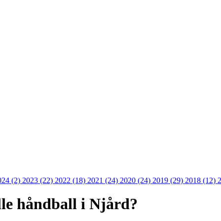
024 (2)
2023 (22)
2022 (18)
2021 (24)
2020 (24)
2019 (29)
2018 (12)
ille håndball i Njård?