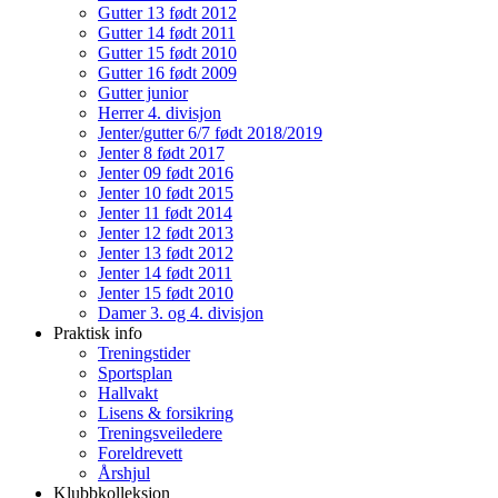
Gutter 13 født 2012
Gutter 14 født 2011
Gutter 15 født 2010
Gutter 16 født 2009
Gutter junior
Herrer 4. divisjon
Jenter/gutter 6/7 født 2018/2019
Jenter 8 født 2017
Jenter 09 født 2016
Jenter 10 født 2015
Jenter 11 født 2014
Jenter 12 født 2013
Jenter 13 født 2012
Jenter 14 født 2011
Jenter 15 født 2010
Damer 3. og 4. divisjon
Praktisk info
Treningstider
Sportsplan
Hallvakt
Lisens & forsikring
Treningsveiledere
Foreldrevett
Årshjul
Klubbkolleksjon