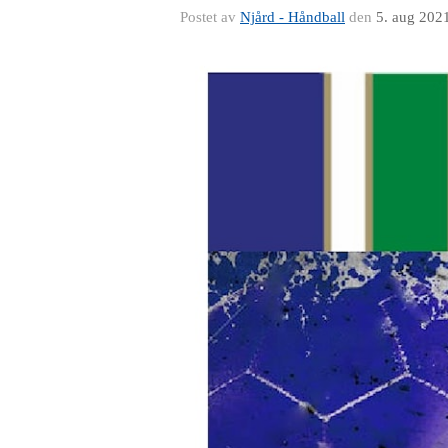
Postet av
Njård - Håndball
den
5. aug 202