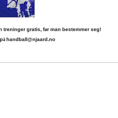
n
treninger
gratis, f
r man
bestemmer
seg!
ø
 p
handball@njaard.no
å