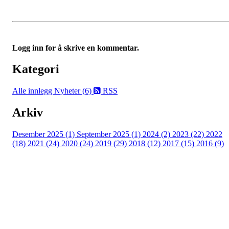
Logg inn for å skrive en kommentar.
Kategori
Alle innlegg
Nyheter (6)
RSS
Arkiv
Desember 2025 (1)
September 2025 (1)
2024 (2)
2023 (22)
2022
(18)
2021 (24)
2020 (24)
2019 (29)
2018 (12)
2017 (15)
2016 (9)
Velkommen til Njård