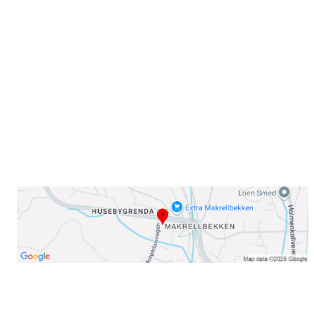
Sammen blir vi best!
Sørkedalsveien 106,
0378 Oslo
E-post: info@njaard.no
Telefon:
23 22 22 50
Organisasjonsnummer: 971435577
Her finner du oss